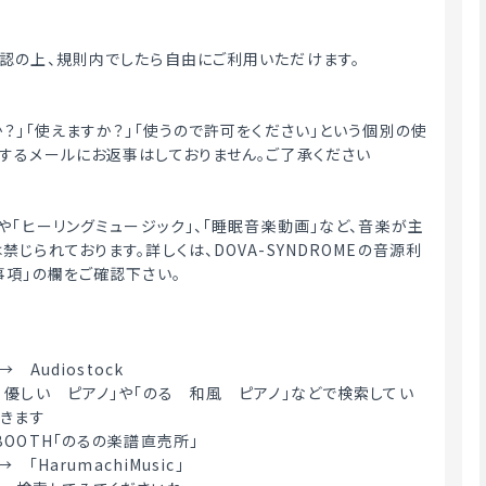
認の上、規則内でしたら自由にご利用いただけます。
か？」「使えますか？」「使うので許可をください」という個別の使
するメールにお返事はしておりません。ご了承ください
や「ヒーリングミュージック」、「睡眠音楽動画」など、音楽が主
じられております。詳しくは、DOVA-SYNDROMEの音源利
事項」の欄をご確認下さい。
→　Audiostock
　優しい　ピアノ」や「のる　和風　ピアノ」などで検索してい
てきます
OOTH「のるの楽譜直売所」
　「HarumachiMusic」