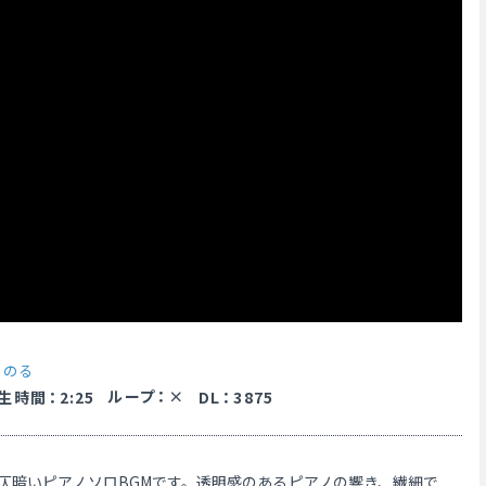
y
のる
ループ
：
生時間
：
2:25
DL
：
3875
仄暗いピアノソロBGMです。透明感のあるピアノの響き、繊細で