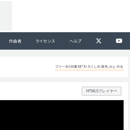
作曲者
ライセンス
ヘルプ
フリーBGM素材「わたくしの消失」by のる
HTML5プレイヤー