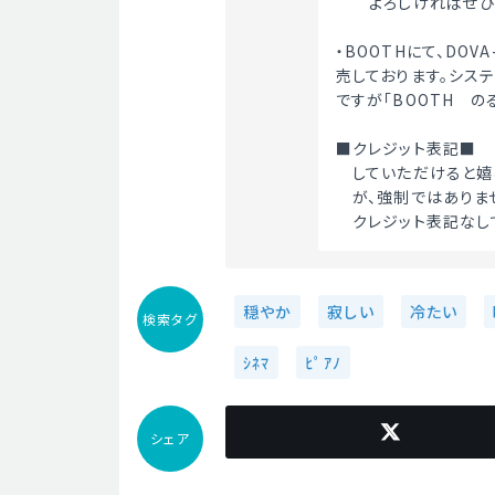
　　よろしければぜひ
・BOOTHにて、DOV
売しております。シス
ですが「BOOTH　のる
■クレジット表記■
　していただけると嬉し
　が、強制ではありません
　クレジット表記なし
穏やか
寂しい
冷たい
検索タグ
ｼﾈﾏ
ﾋﾟｱﾉ
シェア