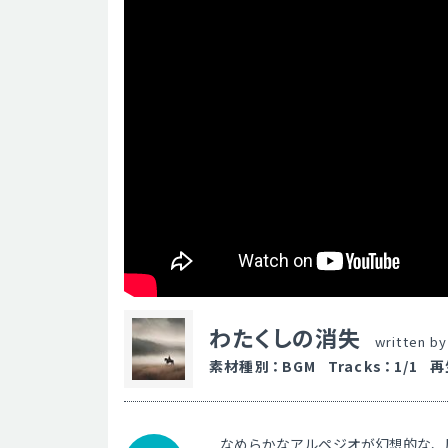
わたくしの消失
written b
素材種別
：
BGM
Tracks
：
1/1
再
なめらかなアルペジオが幻想的な、