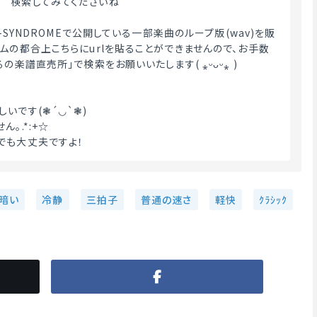
　検索してみてくださいね
A-SYNDROMEで公開している一部楽曲のループ版(wav)を販
テムの都合上こちらにurlを貼ることができませんので、お手数
の楽譜直売所」で検索をお願いいたします( ⁎ᵕᴗᵕ⁎ )
いです(❃´◡`❃)
｡.*:+☆
でも大丈夫ですよ！ 
暗い
冷静
三拍子
普通の速さ
軽快
ｸﾗｼｯｸ