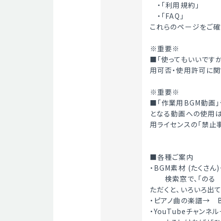
　・「利用規約」
　・「FAQ」
これらのページをご確
※重要※
■「使ってもいいです
用可否・使用許可に関
※重要※
■「作業用BGM動画」
となる動画への使用は禁
用ライセンスの「禁止
■各種ご案内
・BGM素材 (たくさん)
　　検索窓で、「のる
ただくと、いろいろ出
・ピアノ曲の楽譜→　B
・YouTubeチャンネル→