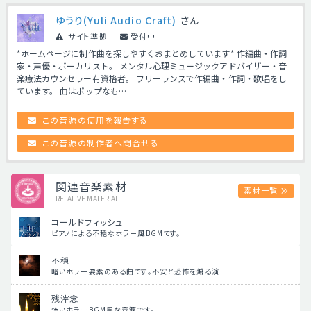
ゆうり(Yuli Audio Craft)
さん
サイト準拠
受付中
*ホームページに制作曲を探しやすくおまとめしています* 作編曲・作詞
家・声優・ボーカリスト。 メンタル心理ミュージックアドバイザー・音
楽療法カウンセラー有資格者。 フリーランスで作編曲・作詞・歌唱をし
ています。 曲はポップなも…
この音源の使用を報告する
この音源の制作者へ問合せる
関連音楽素材
素材一覧
RELATIVE MATERIAL
コールドフィッシュ
ピアノによる不穏なホラー風BGMです。
不穏
暗いホラー要素のある曲です。不安と恐怖を煽る演…
残滓念
怖いホラーBGM風な音源です。