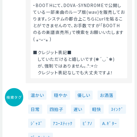
・BOOTHにて、DOVA-SYNDROMEで公開し
ている一部楽曲のループ版(wav)を販売してお
ります。システムの都合上こちらにurlを貼るこ
とができませんので、お手数ですが「BOOTH　
のるの楽譜直売所」で検索をお願いいたします
( ⁎ᵕᴗᵕ⁎ )
■クレジット表記■
　していただけると嬉しいです(❃´◡`❃)
　が、強制ではありません｡.*:+☆
　クレジット表記なしでも大丈夫ですよ！ 
温かい
穏やか
優しい
お洒落
検索タグ
日常
四拍子
遅い
軽快
ｽｲﾝｸﾞ
ｼﾞｬｽﾞ
ｱｺｰｽﾃｨｯｸ
ﾋﾟｱﾉ
A.ｷﾞﾀｰ