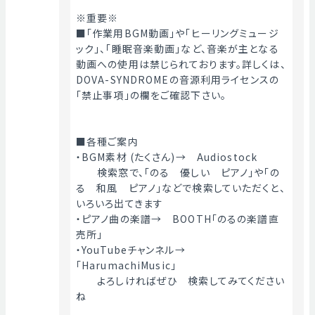
※重要※
■「作業用BGM動画」や「ヒーリングミュージ
ック」、「睡眠音楽動画」など、音楽が主となる
動画への使用は禁じられております。詳しくは、
DOVA-SYNDROMEの音源利用ライセンスの
「禁止事項」の欄をご確認下さい。
■各種ご案内
・BGM素材 (たくさん)→　Audiostock
　　検索窓で、「のる　優しい　ピアノ」や「の
る　和風　ピアノ」などで検索していただくと、
いろいろ出てきます
・ピアノ曲の楽譜→　BOOTH「のるの楽譜直
売所」
・YouTubeチャンネル→　
「HarumachiMusic」
　　よろしければぜひ　検索してみてください
ね