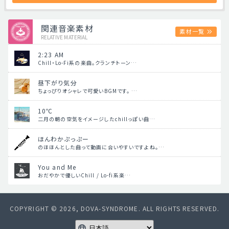
関連音楽素材
素材一覧
RELATIVE MATERIAL
2:23 AM
Chill・Lo-Fi系の楽曲。クランチトーン…
昼下がり気分
ちょっぴりオシャレで可愛いBGMです。 …
10℃
二月の朝の空気をイメージしたchillっぽい曲…
ほんわかぷっぷー
のほほんとした曲って動画に合いやすいですよね。…
You and Me
おだやかで優しいChill / Lo-fi系楽…
COPYRIGHT © 2026, DOVA-SYNDROME. ALL RIGHTS RESERVED.