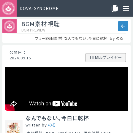
DOVA-SYNDROME
BGM素材視聴
BGM PREVIEW
フリーBGM素材「なんでもない、今日に乾杯」by のる
公開日
：
2024.09.15
HTML5プレイヤー
なんでもない、今日に乾杯
written by
のる
素材種別
：
BGM
Tracks
：
1/1
再生時間
：
4:06