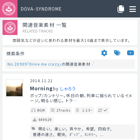
DOVA-SYNDROME
関連音楽素材 一覧
RELATED TRACKS
雰囲気などが近いと思われる素材を最大10曲まで表示しています。
検索条件
No.20909「Drive me crazy」
の関連音楽素材
2014.11.21
Morning
by
しゃろう
ポップ/カントリー。休日の朝、列車に揺られているイメ
ージ。明るい感じ。 トラ…
BGM
2Tracks
1:13~
649629
明るい
楽しい
爽やか
希望
四拍子
普通の速さ
軽快
ﾎﾟｯﾌﾟ
ｶﾝﾄﾘｰ
...