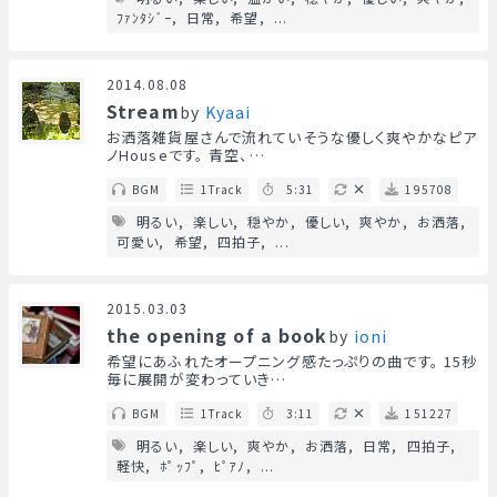
ﾌｧﾝﾀｼﾞｰ
日常
希望
...
2014.08.08
Stream
by
Kyaai
お洒落雑貨屋さんで流れていそうな優しく爽やかなピア
ノHouseです。 青空、…
BGM
1Track
5:31
195708
明るい
楽しい
穏やか
優しい
爽やか
お洒落
可愛い
希望
四拍子
...
2015.03.03
the opening of a book
by
ioni
希望にあふれたオープニング感たっぷりの曲です。 15秒
毎に展開が変わっていき…
BGM
1Track
3:11
151227
明るい
楽しい
爽やか
お洒落
日常
四拍子
軽快
ﾎﾟｯﾌﾟ
ﾋﾟｱﾉ
...