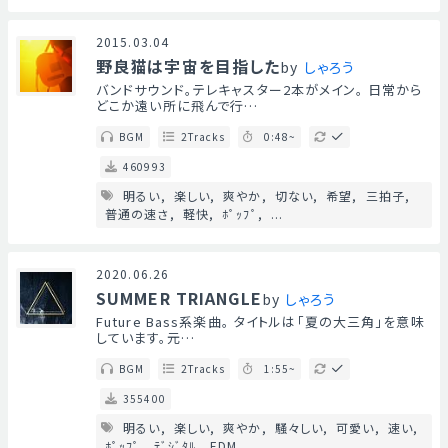
2015.03.04
野良猫は宇宙を目指した
by
しゃろう
バンドサウンド。テレキャスター2本がメイン。 日常から
どこか遠い所に飛んで行…
BGM
2Tracks
0:48~
460993
明るい
楽しい
爽やか
切ない
希望
三拍子
普通の速さ
軽快
ﾎﾟｯﾌﾟ
...
2020.06.26
SUMMER TRIANGLE
by
しゃろう
Future Bass系楽曲。 タイトルは「夏の大三角」を意味
しています。元…
BGM
2Tracks
1:55~
355400
明るい
楽しい
爽やか
騒々しい
可愛い
速い
ﾎﾟｯﾌﾟ
ﾃﾞｼﾞﾀﾙ
EDM
...