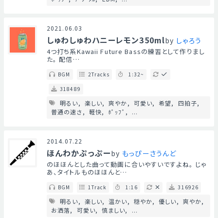
2021.06.03
しゅわしゅわハニーレモン350ml
by
しゃろう
4つ打ち系Kawaii Future Bassの練習として作りまし
た。 配信…
BGM
2Tracks
1:32~
318489
明るい
楽しい
爽やか
可愛い
希望
四拍子
普通の速さ
軽快
ﾎﾟｯﾌﾟ
...
2014.07.22
ほんわかぷっぷー
by
もっぴーさうんど
のほほんとした曲って動画に合いやすいですよね。 じゃ
あ、タイトルものほほんと…
BGM
1Track
1:16
316926
明るい
楽しい
温かい
穏やか
優しい
爽やか
お洒落
可愛い
慎ましい
...