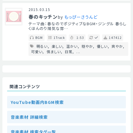
2015.03.15
春のキッチン
by
もっぴーさうんど
テーマ曲：春なのでポジティブなBGM・ジングル 春らし
くほんのり陽気な雰…
BGM
1Track
1:53
147412
明るい
楽しい
温かい
穏やか
優しい
爽やか
可愛い
慎ましい
日常
...
関連コンテンツ
YouTube動画内BGM検索
音楽素材 詳細検索
音楽素材 検索タグ一覧