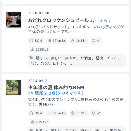
2018.02.08
おどれグロッケンシュピール
by
しゃろう
4つ打ちバンドサウンド。 エレキギターのカッティングが
主体の楽しげな曲です。…
BGM
3Tracks
2:54~
218915
明るい
楽しい
爽やか
お洒落
軽快
ﾎﾟｯﾌﾟ
ﾛｯｸ
ﾌｧﾝｸ
E.ｷﾞﾀｰ
...
2014.09.21
少年達の夏休み的なBGM
by
鷹尾まさき(タカオマサキ)
管4本、弦4本のアンサンブル。夏休みのわくわく感の曲
です。 再Mixバー…
BGM
2Tracks
1:39~
195923
明るい
楽しい
温かい
穏やか
優しい
爽やか