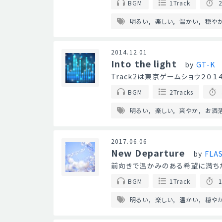
BGM
1Track
2
明るい
楽しい
温かい
穏や
2014.12.01
Into the light
by
GT-K
Track2は東京ゲームショウ２０
BGM
2Tracks
明るい
楽しい
爽やか
お洒
2017.06.06
New Departure
by
FLA
前向きで温かみのある希望に満ち
BGM
1Track
1
明るい
楽しい
温かい
穏や