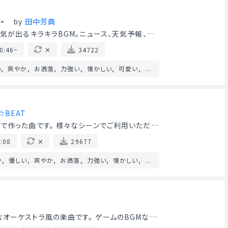
-
by
田中芳典
元気が出るキラキラBGM。ニュース、天気予報、…
0:46~
34722
い
爽やか
お洒落
力強い
懐かしい
可愛い
...
☆BEAT
で作った曲です。 様々なシーンでご利用いただ…
:08
29677
か
優しい
爽やか
お洒落
力強い
懐かしい
...
オーケストラ風の楽曲です。 ゲームのBGMな…