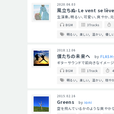
2020.06.03
風立ちぬ-Le vent se lève
生演奏。明るい、可愛い、爽やか、
BGM
3Tracks
明るい
楽しい
温かい
優し
2018.12.06
僕たちの未来へ
by
FLASH
ギターサウンドで前向きなイメージ
BGM
1Track
4
明るい
楽しい
温かい
穏や
2015.02.16
Greens
by
ioni
空を飛んでいるかのような爽やかな