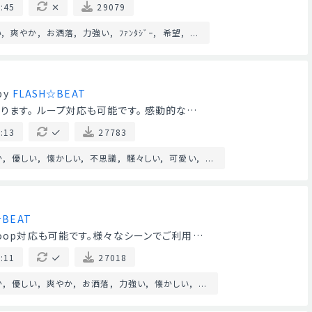
:45
29079
い
爽やか
お洒落
力強い
ﾌｧﾝﾀｼﾞｰ
希望
...
by
FLASH☆BEAT
ります。 ループ対応も可能です。 感動的な…
:13
27783
か
優しい
懐かしい
不思議
騒々しい
可愛い
...
☆BEAT
Loop対応も可能です。様々なシーンでご利用…
:11
27018
か
優しい
爽やか
お洒落
力強い
懐かしい
...