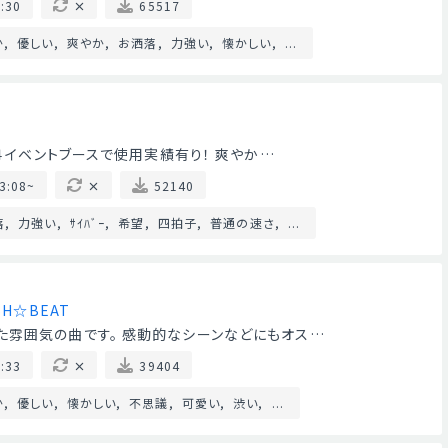
:30
65517
か
優しい
爽やか
お洒落
力強い
懐かしい
...
１４イベントブースで使用実績有り！ 爽やか…
3:08~
52140
落
力強い
ｻｲﾊﾞｰ
希望
四拍子
普通の速さ
...
SH☆BEAT
た雰囲気の曲です。 感動的なシーンなどにもオス…
:33
39404
か
優しい
懐かしい
不思議
可愛い
渋い
...