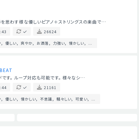
節を思わす様な優しいピアノ＋ストリングスの楽曲で…
:43
26624
か
優しい
爽やか
お洒落
力強い
懐かしい
...
BEAT
です。 ループ対応も可能です。 様々なシ…
:44
21161
か
優しい
懐かしい
不思議
騒々しい
可愛い
...