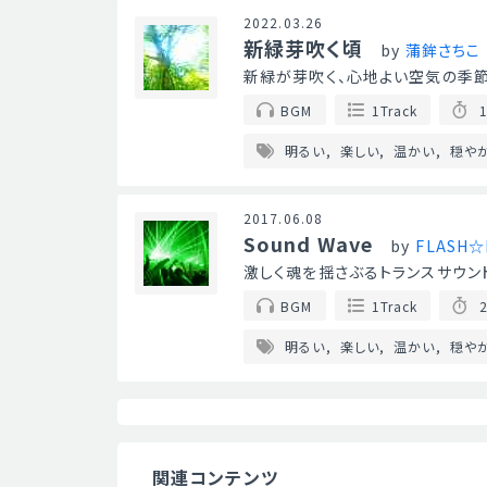
2022.03.26
新緑芽吹く頃
by
蒲鉾さちこ
新緑が芽吹く、心地よい空気の季
BGM
1Track
1
明るい
楽しい
温かい
穏や
2017.06.08
Sound Wave
by
FLASH☆
激しく魂を揺さぶるトランスサウンド
BGM
1Track
2
明るい
楽しい
温かい
穏や
関連コンテンツ