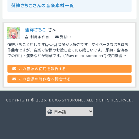
蒲鉾さちこさんの音楽素材一覧
蒲鉾さちこ
さん
利用条件有
受付中
蒲鉾さちこと申します(⁎ᵕᴗᵕ⁎) 音楽が大好きです。マイペースなぼちぼち
作曲者ですが、音楽で皆様のお役に立てたら嬉しいです。 即興・生演奏
での作曲・演奏などが得意です。(*Raw music somposer*) 使用楽器…
この音源の使用を報告する
この音源の制作者へ問合せる
COPYRIGHT © 2026, DOVA-SYNDROME. ALL RIGHTS RESERVED.