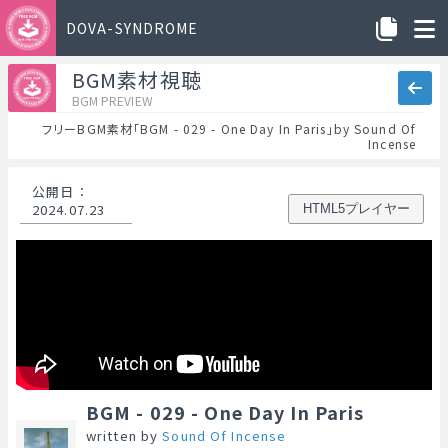
DOVA-SYNDROME
BGM素材視聴
BGM PREVIEW
フリーBGM素材「BGM - 029 - One Day In Paris」by Sound Of
Incense
公開日
：
2024.07.23
HTML5プレイヤー
BGM - 029 - One Day In Paris
written by
Sound Of Incense