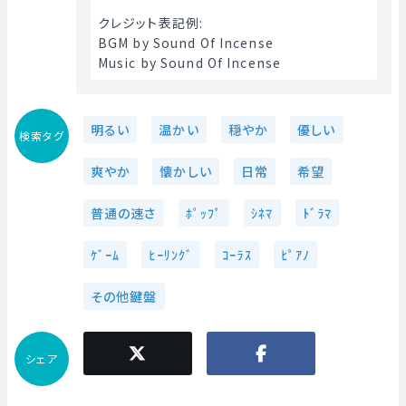
クレジット表記例:
BGM by Sound Of Incense
Music by Sound Of Incense 
明るい
温かい
穏やか
優しい
検索タグ
爽やか
懐かしい
日常
希望
普通の速さ
ﾎﾟｯﾌﾟ
ｼﾈﾏ
ﾄﾞﾗﾏ
ｹﾞｰﾑ
ﾋｰﾘﾝｸﾞ
ｺｰﾗｽ
ﾋﾟｱﾉ
その他鍵盤
シェア