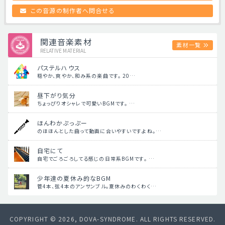
この音源の制作者へ問合せる
関連音楽素材
素材一覧
RELATIVE MATERIAL
パステルハウス
穏やか、爽やか、和み系の楽曲です。 20…
昼下がり気分
ちょっぴりオシャレで可愛いBGMです。 …
ほんわかぷっぷー
のほほんとした曲って動画に合いやすいですよね。…
自宅にて
自宅でごろごろしてる感じの日常系BGMです。 …
少年達の夏休み的なBGM
管4本、弦4本のアンサンブル。夏休みのわくわく…
COPYRIGHT © 2026, DOVA-SYNDROME. ALL RIGHTS RESERVED.