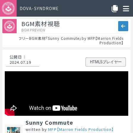
DOVA-SYNDROME
BGM素材視聴
BGM PREVIEW
フリーBGM素材「Sunny Commute」by MFP【Marron Fields
Production】
公開日
：
2024.07.19
HTML5プレイヤー
Sunny Commute
written by
MFP【Marron Fields Production】