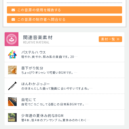
この音源の使用を報告する
この音源の制作者へ問合せる
関連音楽素材
素材一覧
RELATIVE MATERIAL
パステルハウス
穏やか、爽やか、和み系の楽曲です。 20…
昼下がり気分
ちょっぴりオシャレで可愛いBGMです。 …
ほんわかぷっぷー
のほほんとした曲って動画に合いやすいですよね。…
自宅にて
自宅でごろごろしてる感じの日常系BGMです。 …
少年達の夏休み的なBGM
管4本、弦4本のアンサンブル。夏休みのわくわく…