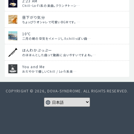
2:23 AM
Chill・Lo-Fi系の楽曲。クランチトーン…
昼下がり気分
ちょっぴりオシャレで可愛いBGMです。 …
10℃
二月の朝の空気をイメージしたchillっぽい曲…
ほんわかぷっぷー
のほほんとした曲って動画に合いやすいですよね。…
You and Me
おだやかで優しいChill / Lo-fi系楽…
COPYRIGHT © 2026, DOVA-SYNDROME. ALL RIGHTS RESERVED.