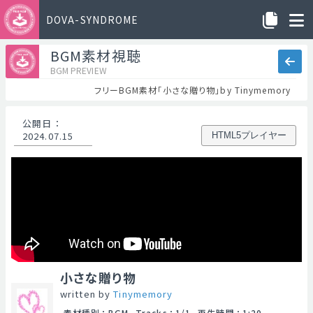
DOVA-SYNDROME
BGM素材視聴
BGM PREVIEW
フリーBGM素材「小さな贈り物」by Tinymemory
公開日
：
2024.07.15
HTML5プレイヤー
小さな贈り物
written by
Tinymemory
素材種別
：
BGM
Tracks
：
1/1
再生時間
：
1:20