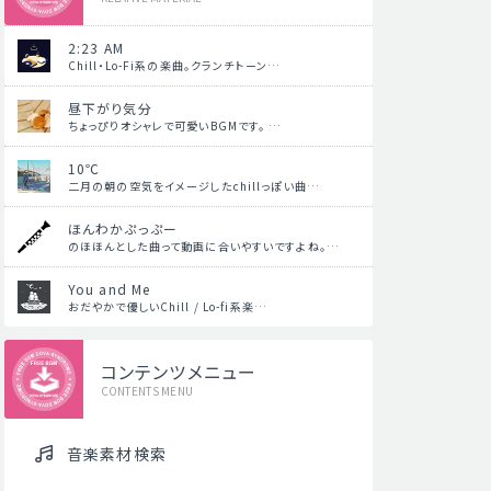
2:23 AM
Chill・Lo-Fi系の楽曲。クランチトーン…
昼下がり気分
ちょっぴりオシャレで可愛いBGMです。 …
10℃
二月の朝の空気をイメージしたchillっぽい曲…
ほんわかぷっぷー
のほほんとした曲って動画に合いやすいですよね。…
You and Me
おだやかで優しいChill / Lo-fi系楽…
コンテンツメニュー
CONTENTS MENU
音楽素材検索