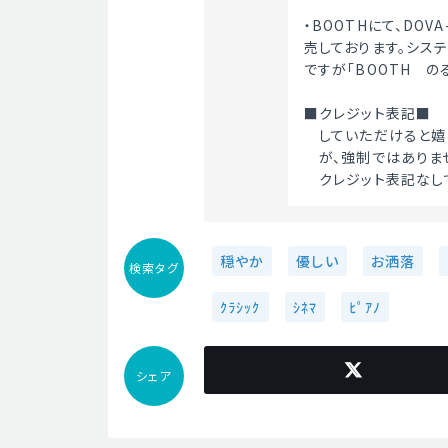
・BOOTHにて、DOV
売しております。シス
ですが「BOOTH　のる
■クレジット表記■
　していただけると嬉し
　が、強制ではありません
　クレジット表記なし
穏やか
優しい
お洒落
検索タグ
ｸﾗｼｯｸ
ｼﾈﾏ
ﾋﾟｱﾉ
シェア