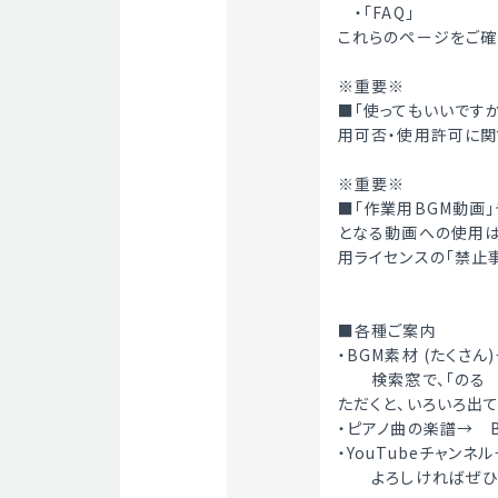
　・「FAQ」
これらのページをご確
※重要※
■「使ってもいいです
用可否・使用許可に関
※重要※
■「作業用BGM動画」
となる動画への使用は禁
用ライセンスの「禁止
■各種ご案内
・BGM素材 (たくさん)
　　検索窓で、「のる
ただくと、いろいろ出
・ピアノ曲の楽譜→　B
・YouTubeチャンネル→
　　よろしければぜひ