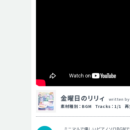
金曜日のリリィ
written b
素材種別
：
BGM
Tracks
：
1/1
再
ミニマルで優しいピアノソロBGM