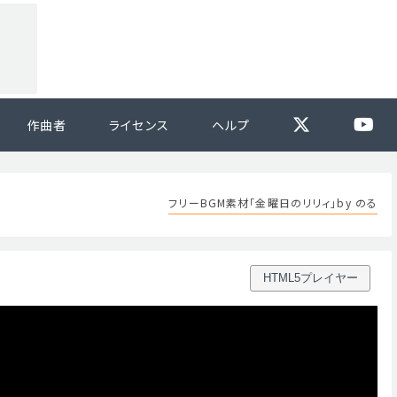
作曲者
ライセンス
ヘルプ
フリーBGM素材「金曜日のリリィ」by のる
HTML5プレイヤー