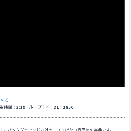
y
のる
ループ
：
生時間
：
3:19
DL
：
2850
です。バックグラウンド向けの、さりげない雰囲気の楽曲です。