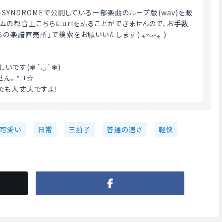
A-SYNDROMEで公開している一部楽曲のループ版(wav)を販
テムの都合上こちらにurlを貼ることができませんので、お手数
の楽譜直売所」で検索をお願いいたします( ⁎ᵕᴗᵕ⁎ )
いです(❃´◡`❃)
｡.*:+☆
でも大丈夫ですよ！ 
可愛い
日常
三拍子
普通の速さ
軽快