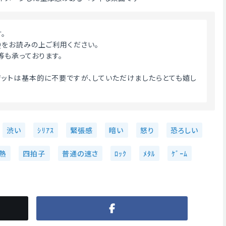
す。
Qをお読みの上ご利用ください。
等も承っております。
ットは基本的に不要ですが、していただけましたらとても嬉し
渋い
ｼﾘｱｽ
緊張感
暗い
怒り
恐ろしい
熱
四拍子
普通の速さ
ﾛｯｸ
ﾒﾀﾙ
ｹﾞｰﾑ