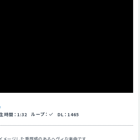
e
ループ
：
生時間
：
1:32
DL
：
1465
イメージした重厚感のあるヘヴィな楽曲です