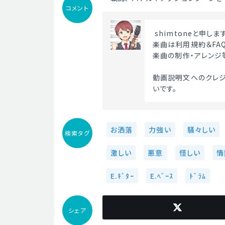
コメント
 shimtoneと申しま
楽曲は利用規約＆FA
楽曲の制作・アレンジ
動画説明文へのクレジ
いです。 
お洒落
力強い
騒々しい
検索タグ
激しい
悪意
怪しい
情
E.ｷﾞﾀｰ
E.ﾍﾞｰｽ
ﾄﾞﾗﾑ
シェア