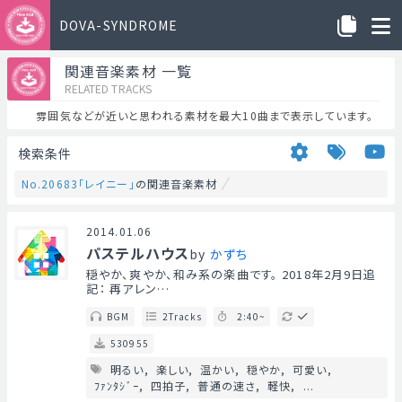
DOVA-SYNDROME
関連音楽素材 一覧
RELATED TRACKS
雰囲気などが近いと思われる素材を最大10曲まで表示しています。
検索条件
No.20683「レイニー」
の関連音楽素材
2014.01.06
パステルハウス
by
かずち
穏やか、爽やか、和み系の楽曲です。 2018年2月9日追
記： 再アレン…
BGM
2Tracks
2:40~
530955
明るい
楽しい
温かい
穏やか
可愛い
ﾌｧﾝﾀｼﾞｰ
四拍子
普通の速さ
軽快
...