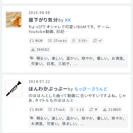
2016.06.08
昼下がり気分
by
KK
ちょっぴりオシャレで可愛いBGMです。 ゲーム、
Youtube動画、日記…
BGM
2Tracks
3:55~
396582
明るい
楽しい
温かい
穏やか
優しい
お洒落
可愛い
日常
三拍子
...
2014.07.22
ほんわかぷっぷー
by
もっぴーさうんど
のほほんとした曲って動画に合いやすいですよね。 じゃ
あ、タイトルものほほんと…
BGM
1Track
1:16
316800
明るい
楽しい
温かい
穏やか
優しい
爽やか
お洒落
可愛い
慎ましい
...