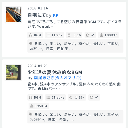
2016.01.16
自宅にて
by
KK
自宅でごろごろしてる感じの日常系BGMです。 ボイスラ
ジオ、Youtub…
BGM
1Track
5:56
199837
明るい
楽しい
温かい
穏やか
優しい
可愛い
ｺﾒﾃﾞｨｰ
日常
四拍子
...
2014.09.21
少年達の夏休み的なBGM
by
鷹尾まさき(タカオマサキ)
管4本、弦4本のアンサンブル。夏休みのわくわく感の曲
です。 再Mixバー…
BGM
2Tracks
1:39~
195814
明るい
楽しい
温かい
穏やか
優しい
爽やか
ﾌｧﾝﾀｼﾞｰ
日常
希望
...