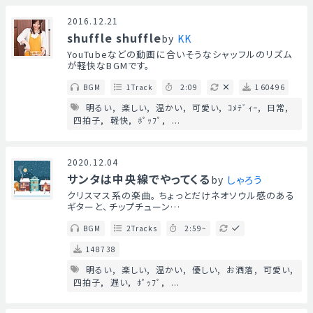
2016.12.21
shuffle shuffle
by
KK
YouTubeなどの動画に合いそうなシャッフルのリズム
が軽快なBGMです。
BGM
1Track
2:09
160496
明るい
楽しい
温かい
可愛い
ｺﾒﾃﾞｨｰ
日常
四拍子
軽快
ﾎﾟｯﾌﾟ
...
2020.12.04
サンタは中央線でやってくる
by
しゃろう
クリスマス系の楽曲。 ちょっとだけネオソウル感のある
ギターと、チップチューン…
BGM
2Tracks
2:59~
148738
明るい
楽しい
温かい
優しい
お洒落
可愛い
四拍子
遅い
ﾎﾟｯﾌﾟ
...