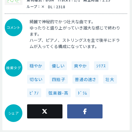
ループ
：
DL
：
2318
綺麗で神秘的でかつ壮大な曲です。
コメント
ゆったりと盛り上がっていき雄大な感じで終わり
ます。
ハープ、ピアノ、ストリングスを主で後半にドラ
ムが入ってくる構成になっています。
穏やか
優しい
爽やか
ｼﾘｱｽ
検索タグ
切ない
四拍子
普通の速さ
壮大
ﾋﾟｱﾉ
弦楽器-高
ﾄﾞﾗﾑ
シェア