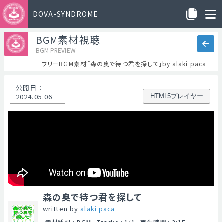
DOVA-SYNDROME
BGM素材視聴
BGM PREVIEW
フリーBGM素材「森の奥で待つ君を探して」by alaki paca
公開日
：
2024.05.06
HTML5プレイヤー
森の奥で待つ君を探して
written by
alaki paca
素材種別
：
BGM
Tracks
：
1/1
再生時間
：
2:15