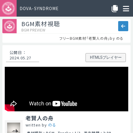
DOVA-SYNDROME
BGM素材視聴
BGM PREVIEW
フリーBGM素材「老賢人の舟」by のる
公開日
：
2024.05.27
HTML5プレイヤー
老賢人の舟
written by
のる
素材種別
：
BGM
Tracks
：
1/1
再生時間
：
2:39