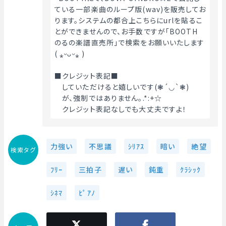
ている一部楽曲のループ版(wav)を販売してお
ります。システムの都合上こちらにurlを貼るこ
とができませんので、お手数ですが「BOOTH　
のるの楽譜直売所」で検索をお願いいたします
( ⁎ᵕᴗᵕ⁎ )
■クレジット表記■
　していただけると嬉しいです(❃´◡`❃)
　が、強制ではありません｡.*:+☆
　クレジット表記なしでも大丈夫ですよ！ 
力強い
不思議
ｼﾘｱｽ
暗い
絶望
検索タグ
ﾌﾘｰ
三拍子
遅い
鈍重
ｸﾗｼｯｸ
ｼﾈﾏ
ﾋﾟｱﾉ