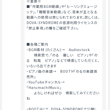
※重要※
■「作業用BGM動画」や「ヒーリングミュージ
ック」、「睡眠音楽動画」など、音楽が主となる
動画への使用は禁じられております。詳しくは、
DOVA-SYNDROMEの音源利用ライセンスの
「禁止事項」の欄をご確認下さい。
■各種ご案内
・BGM素材 (たくさん)→　Audiostock
　　検索窓で、「のる　優しい　ピアノ」や「の
る　和風　ピアノ」などで検索していただくと、
いろいろ出てきます
・ピアノ曲の楽譜→　BOOTH「のるの楽譜直
売所」
・YouTubeチャンネル→　
「HarumachiMusic」
　　よろしければぜひ　検索してみてください
ね
・BOOTHにて、DOVA-SYNDROMEで公開し