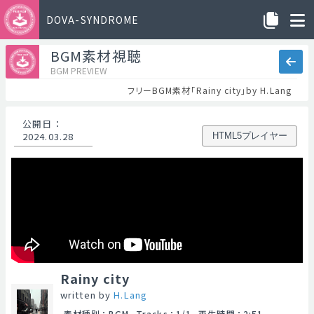
DOVA-SYNDROME
BGM素材視聴
BGM PREVIEW
フリーBGM素材「Rainy city」by H.Lang
公開日
：
2024.03.28
HTML5プレイヤー
Rainy city
written by
H.Lang
素材種別
：
BGM
Tracks
：
1/1
再生時間
：
2:51