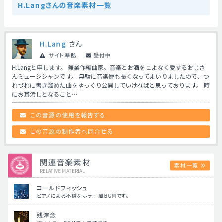
H.Langさんの音楽素材一覧
H.Lang
さん
サイト準拠
受付中
H.Langと申します。 兼業作編曲家。音楽とお酒をこよなく愛するおじさ
んミュージシャンです。 無駄に音楽歴も長くなってまいりましたので、つ
れづれに書き溜めた曲をゆっくり公開していければと思っております。 時
にお耳汚しとなること…
この音源の使用を報告する
この音源の制作者へ問合せる
関連音楽素材
素材一覧
RELATIVE MATERIAL
コールドフィッシュ
ピアノによる不穏なホラー風BGMです。
残滓念