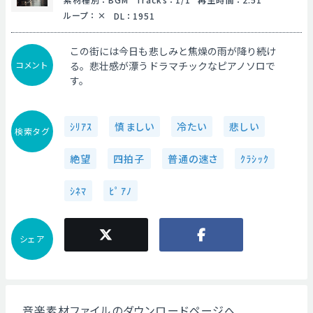
ループ
：
DL
：
1951
この街には今日も悲しみと焦燥の雨が降り続け
コメント
る。悲壮感が漂うドラマチックなピアノソロで
す。
ｼﾘｱｽ
慎ましい
冷たい
悲しい
検索タグ
絶望
四拍子
普通の速さ
ｸﾗｼｯｸ
ｼﾈﾏ
ﾋﾟｱﾉ
シェア
音楽素材ファイルのダウンロードページへ