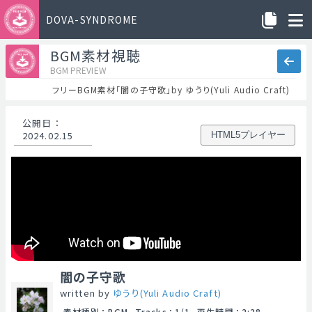
DOVA-SYNDROME
BGM素材視聴
BGM PREVIEW
フリーBGM素材「闇の子守歌」by ゆうり(Yuli Audio Craft)
公開日
：
2024.02.15
HTML5プレイヤー
闇の子守歌
written by
ゆうり(Yuli Audio Craft)
素材種別
：
BGM
Tracks
：
1/1
再生時間
：
2:28