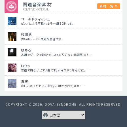
関連音楽素材
素材一覧
RELATIVE MATERIAL
コールドフィッシュ
ピアノによる不穏なホラー風BGMです。
残滓念
怖いホラーBGM風な音源です。
堕ちる
古風でダークで静かでちょっぴり切ない雰囲気のB…
Erica
空虚で切ないピアノ曲です。ボイスドラマなどに。…
真実
悲しい感じのピアノ曲です。 明かされた真実・…
COPYRIGHT © 2026, DOVA-SYNDROME. ALL RIGHTS RESERVED.