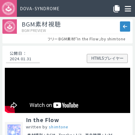
DOVA-SYNDROME
BGM素材視聴
BGM PREVIEW
フリーBGM素材「In the Flow」by shimtone
公開日
：
2024.01.31
HTML5プレイヤー
In the Flow
written by
shimtone
素材種別
：
BGM
Tracks
：
1/1
再生時間
：
1:36