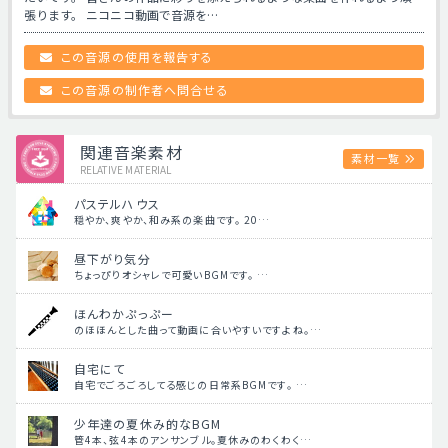
張ります。 ニコニコ動画で音源を…
この音源の使用を報告する
この音源の制作者へ問合せる
関連音楽素材
素材一覧
RELATIVE MATERIAL
パステルハウス
穏やか、爽やか、和み系の楽曲です。 20…
昼下がり気分
ちょっぴりオシャレで可愛いBGMです。 …
ほんわかぷっぷー
のほほんとした曲って動画に合いやすいですよね。…
自宅にて
自宅でごろごろしてる感じの日常系BGMです。 …
少年達の夏休み的なBGM
管4本、弦4本のアンサンブル。夏休みのわくわく…