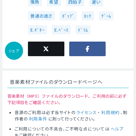
情熱
希望
四拍子
遅い
普通の速さ
ﾎﾟｯﾌﾟ
ﾛｯｸ
ｹﾞｰﾑ
E.ｷﾞﾀｰ
E.ﾍﾞｰｽ
ﾄﾞﾗﾑ
シェア
音楽素材ファイルのダウンロードページへ
音楽素材（MP3）ファイルのダウンロード、ご利用の前に必ず
下記項目をご確認ください。
音源のご利用は必ず当サイトの
ライセンス
・
利用規約
、制
作者の
利用条件
に則って行ってください。
ご利用についての不具合、ご不明な点については
ヘルプ
をご確認ください