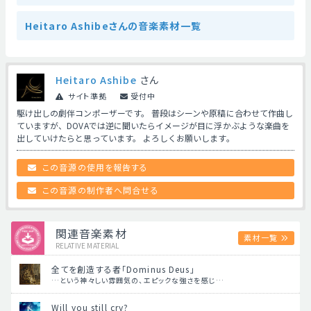
Heitaro Ashibeさんの音楽素材一覧
Heitaro Ashibe
さん
サイト準拠
受付中
駆け出しの劇伴コンポーザーです。 普段はシーンや原稿に合わせて作曲し
ていますが、DOVAでは逆に聞いたらイメージが目に浮かぶような楽曲を
出していけたらと思っています。 よろしくお願いします。
この音源の使用を報告する
この音源の制作者へ問合せる
関連音楽素材
素材一覧
RELATIVE MATERIAL
全てを創造する者「Dominus Deus」
…という神々しい雰囲気の、エピックな強さを感じ…
Will you still cry?