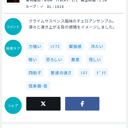
ループ
：
DL
：
1010
クライムサスペンス風味のチェロアンサンブル。
コメント
沸々と湧き上がる負の感情をイメージしました。
力強い
ｼﾘｱｽ
緊張感
冷たい
検索タグ
暗い
恐ろしい
悪意
怪しい
四拍子
普通の速さ
ｼﾈﾏ
ﾄﾞﾗﾏ
弦楽器-低
シェア