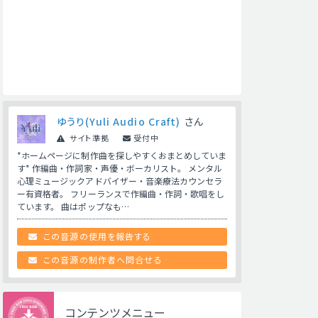
ゆうり(Yuli Audio Craft)
さん
サイト準拠
受付中
*ホームページに制作曲を探しやすくおまとめしていま
す* 作編曲・作詞家・声優・ボーカリスト。 メンタル
心理ミュージックアドバイザー・音楽療法カウンセラ
ー有資格者。 フリーランスで作編曲・作詞・歌唱をし
ています。 曲はポップなも…
この音源の使用を報告する
この音源の制作者へ問合せる
コンテンツメニュー