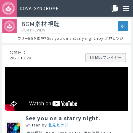
DOVA-SYNDROME
BGM素材視聴
BGM PREVIEW
フリーBGM素材「See you on a starry night.」by 北見ヒツジ
公開日
：
2023.12.28
HTML5プレイヤー
See you on a starry night.
written by
北見ヒツジ
素材種別
：
BGM
Tracks
：
1/1
再生時間
：
2:33