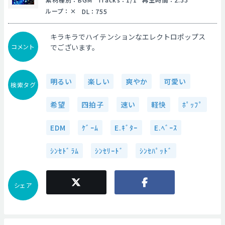
ループ
：
DL
：
755
キラキラでハイテンションなエレクトロポップス
コメント
でございます。
明るい
楽しい
爽やか
可愛い
検索タグ
希望
四拍子
速い
軽快
ﾎﾟｯﾌﾟ
EDM
ｹﾞｰﾑ
E.ｷﾞﾀｰ
E.ﾍﾞｰｽ
ｼﾝｾﾄﾞﾗﾑ
ｼﾝｾﾘｰﾄﾞ
ｼﾝｾﾊﾟｯﾄﾞ
シェア