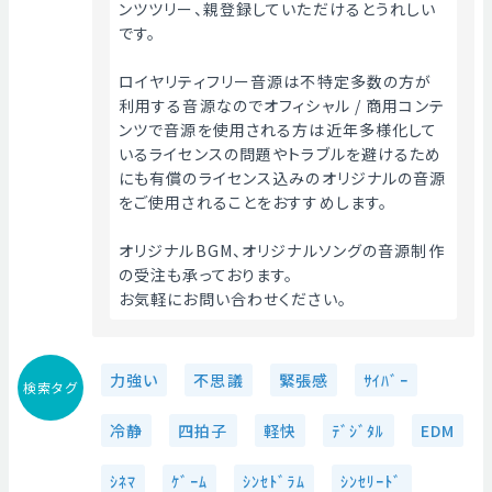
ンツツリー、親登録していただけるとうれしい
です。
ロイヤリティフリー音源は不特定多数の方が
利用する音源なのでオフィシャル / 商用コンテ
ンツで音源を使用される方は近年多様化して
いるライセンスの問題やトラブルを避けるため
にも有償のライセンス込みのオリジナルの音源
をご使用されることをおすすめします。
オリジナルBGM、オリジナルソングの音源制作
の受注も承っております。
お気軽にお問い合わせください。 
力強い
不思議
緊張感
ｻｲﾊﾞｰ
検索タグ
冷静
四拍子
軽快
ﾃﾞｼﾞﾀﾙ
EDM
ｼﾈﾏ
ｹﾞｰﾑ
ｼﾝｾﾄﾞﾗﾑ
ｼﾝｾﾘｰﾄﾞ