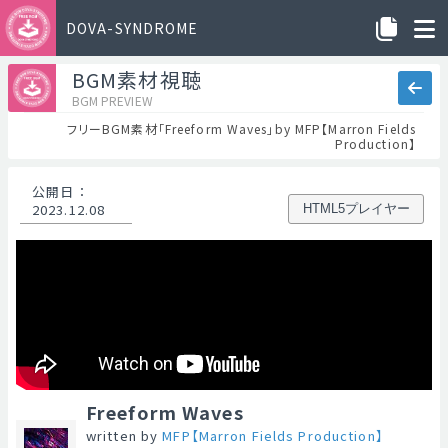
DOVA-SYNDROME
BGM素材視聴
BGM PREVIEW
フリーBGM素材「Freeform Waves」by MFP【Marron Fields
Production】
公開日
：
2023.12.08
HTML5プレイヤー
Freeform Waves
written by
MFP【Marron Fields Production】