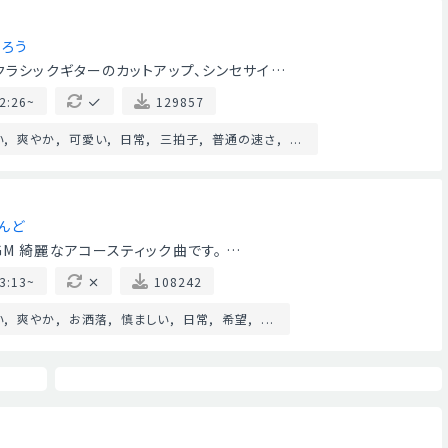
ゃろう
クラシックギターのカットアップ、シンセサイ…
2:26~
129857
い
爽やか
可愛い
日常
三拍子
普通の速さ
...
んど
M 綺麗なアコースティック曲です。 …
3:13~
108242
い
爽やか
お洒落
慎ましい
日常
希望
...