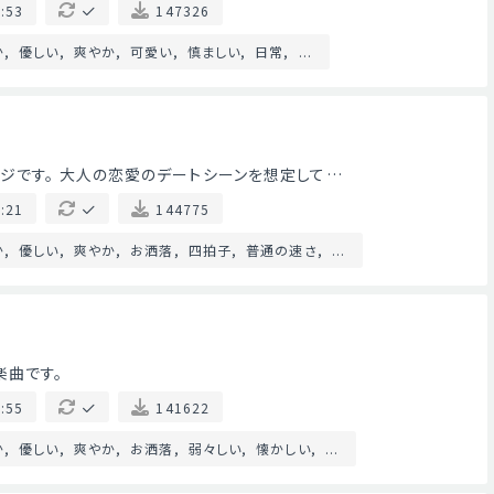
:53
147326
か
優しい
爽やか
可愛い
慎ましい
日常
...
ジです。 大人の恋愛のデートシーンを想定して…
:21
144775
か
優しい
爽やか
お洒落
四拍子
普通の速さ
...
楽曲です。
:55
141622
か
優しい
爽やか
お洒落
弱々しい
懐かしい
...