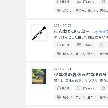
BGM
2Tracks
温かい
穏やか
優しい
爽や
2014.07.22
ほんわかぷっぷー
by
もっ
のほほんとした曲って動画に合いや
BGM
1Track
1
明るい
楽しい
温かい
穏や
2014.09.21
少年達の夏休み的なBGM
管4本、弦4本のアンサンブル。夏休
BGM
2Tracks
明るい
楽しい
温かい
穏や