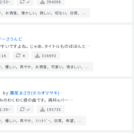
2:53~
394306
か
お洒落
懐かしい
寂しい
切ない
日常
...
ぴーさうんど
すいですよね。 じゃあ、タイトルものほほんと…
:16
316693
か
優しい
爽やか
お洒落
可愛い
慎ましい
...
by
鷹尾まさき(タカオマサキ)
みのわくわく感の曲です。 再Mixバー…
1:39~
195735
か
優しい
爽やか
ﾌｧﾝﾀｼﾞｰ
日常
希望
...