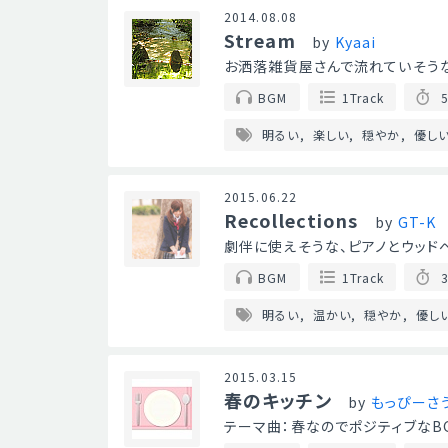
2014.08.08
Stream
by
Kyaai
お洒落雑貨屋さんで流れていそうな優
BGM
1Track
5
明るい
楽しい
穏やか
優し
2015.06.22
Recollections
by
GT-K
劇伴に使えそうな、ピアノとウッド
BGM
1Track
3
明るい
温かい
穏やか
優し
2015.03.15
春のキッチン
by
もっぴーさ
テーマ曲：春なのでポジティブなB