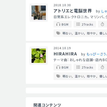
2018.10.30
アトリエと電脳世界
by
し
日常系エレクトロニカ。 マリンバ、
BGM
2Tracks
明るい
温かい
穏やか
優し
2014.10.19
HIRAHIRA
by
もっぴーさう
テーマ曲：おしゃれな店舗・店内BG
BGM
2Tracks
明るい
温かい
穏やか
優し
関連コンテンツ