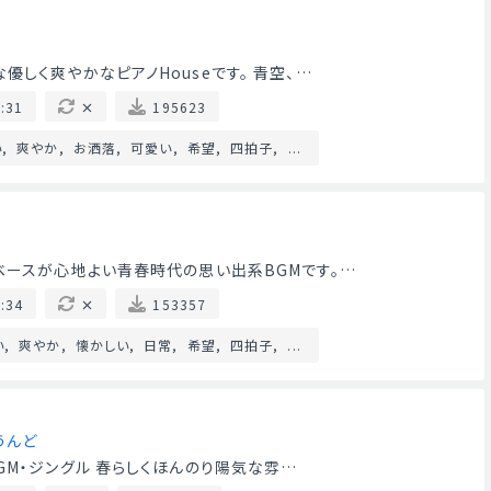
しく爽やかなピアノHouseです。 青空、…
:31
195623
い
爽やか
お洒落
可愛い
希望
四拍子
...
ベースが心地よい青春時代の思い出系BGMです。…
:34
153357
い
爽やか
懐かしい
日常
希望
四拍子
...
うんど
GM・ジングル 春らしくほんのり陽気な雰…