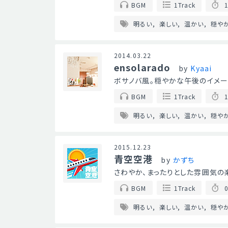
BGM
1Track
1
明るい
楽しい
温かい
穏や
2014.03.22
ensolarado
by
Kyaai
ボサノバ風。穏やかな午後のイメー
BGM
1Track
1
明るい
楽しい
温かい
穏や
2015.12.23
青空空港
by
かずち
さわやか、まったりとした雰囲気の
BGM
1Track
0
明るい
楽しい
温かい
穏や