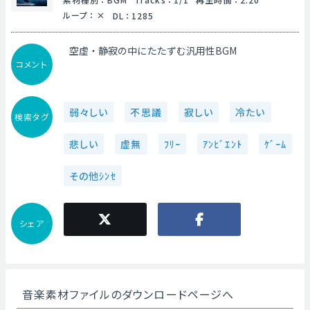
ループ
：
DL
：
1285
空虚・静寂の中にたたずむ汎用性BGM
コメント
弱々しい
不思議
寂しい
冷たい
検索タグ
悲しい
虚無
ﾌﾘｰ
ｱﾝﾋﾞｴﾝﾄ
ｹﾞｰﾑ
その他ｼﾝｾ
シェア
音楽素材ファイルのダウンロードページへ