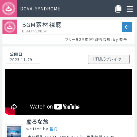
DOVA-SYNDROME
BGM素材視聴
BGM PREVIEW
フリーBGM素材「虚ろな旅」by 藍舟
公開日
：
2023.11.29
HTML5プレイヤー
虚ろな旅
written by
藍舟
素材種別
：
BGM
Tracks
：
1/1
再生時間
：
2:20