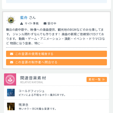
藍舟
さん
サイト準拠
受付中
舞台の劇中歌や、映像への楽曲提供、観光地のBGMなどのお仕事してま
す。 ジャンル問わずなんでも作ります！ 楽曲の新規ご依頼受け付けてお
ります。 動画・ゲーム・アニメーション・演劇・イベント・ドラマCDな
ど 物語に沿う音楽、特に…
この音源の使用を報告する
この音源の制作者へ問合せる
関連音楽素材
素材一覧
RELATIVE MATERIAL
コールドフィッシュ
ピアノによる不穏なホラー風BGMです。
残滓念
怖いホラーBGM風な音源です。