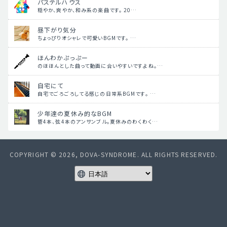
パステルハウス
穏やか、爽やか、和み系の楽曲です。 20…
昼下がり気分
ちょっぴりオシャレで可愛いBGMです。 …
ほんわかぷっぷー
のほほんとした曲って動画に合いやすいですよね。…
自宅にて
自宅でごろごろしてる感じの日常系BGMです。 …
少年達の夏休み的なBGM
管4本、弦4本のアンサンブル。夏休みのわくわく…
COPYRIGHT © 2026, DOVA-SYNDROME. ALL RIGHTS RESERVED.