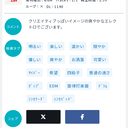
ループ
：
DL
：
1140
クリエイティブっぽいイメージの爽やかなエレク
コメント
トロでございます。
明るい
楽しい
温かい
穏やか
検索タグ
優しい
爽やか
お洒落
可愛い
ｻｲﾊﾞｰ
希望
四拍子
普通の速さ
ﾎﾟｯﾌﾟ
EDM
旋律打楽器
ﾄﾞﾗﾑ
ｼﾝｾﾘｰﾄﾞ
ｼﾝｾﾊﾟｯﾄﾞ
シェア