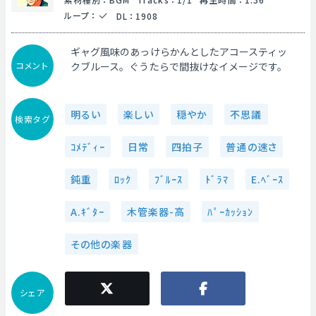
ループ
：
DL
：
1908
ギャグ風味のあっけらかんとしたアコースティッ
コメント
クブルース。ぐうたらで間抜けなイメージです。
明るい
楽しい
穏やか
不思議
検索タグ
ｺﾒﾃﾞｨｰ
日常
四拍子
普通の速さ
鈍重
ﾛｯｸ
ﾌﾞﾙｰｽ
ﾄﾞﾗﾏ
E.ﾍﾞｰｽ
A.ｷﾞﾀｰ
木管楽器-高
ﾊﾟｰｶｯｼｮﾝ
その他の楽器
シェア