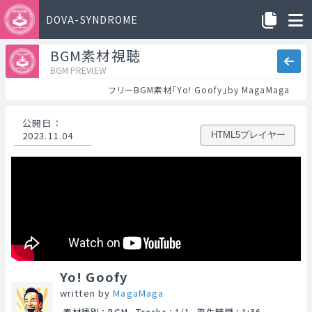
DOVA-SYNDROME
BGM素材視聴
BGM PREVIEW
フリーBGM素材「Yo! Goofy」by MagaMaga
公開日
：
2023.11.04
HTML5プレイヤー
Yo! Goofy
written by
MagaMaga
素材種別
：
BGM
Tracks
：
1/1
再生時間
：
1:36