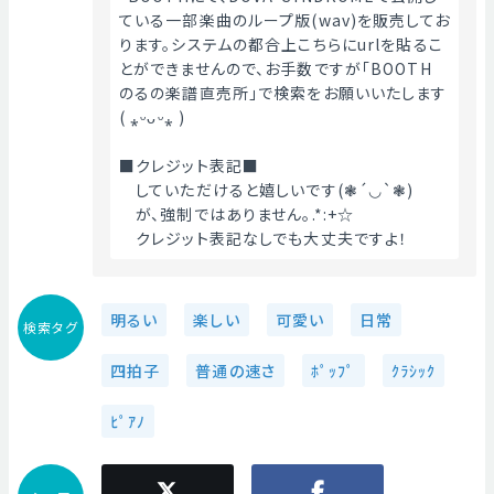
ている一部楽曲のループ版(wav)を販売してお
ります。システムの都合上こちらにurlを貼るこ
とができませんので、お手数ですが「BOOTH　
のるの楽譜直売所」で検索をお願いいたします
( ⁎ᵕᴗᵕ⁎ )
■クレジット表記■
　していただけると嬉しいです(❃´◡`❃)
　が、強制ではありません｡.*:+☆
　クレジット表記なしでも大丈夫ですよ！ 
明るい
楽しい
可愛い
日常
検索タグ
四拍子
普通の速さ
ﾎﾟｯﾌﾟ
ｸﾗｼｯｸ
ﾋﾟｱﾉ