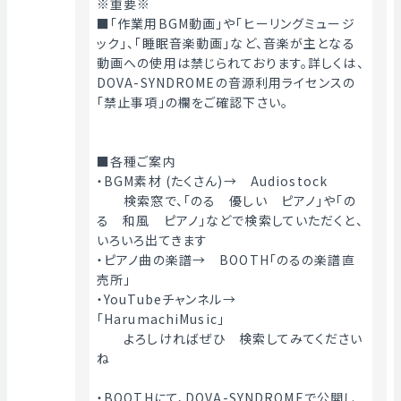
※重要※
■「作業用BGM動画」や「ヒーリングミュージ
ック」、「睡眠音楽動画」など、音楽が主となる
動画への使用は禁じられております。詳しくは、
DOVA-SYNDROMEの音源利用ライセンスの
「禁止事項」の欄をご確認下さい。
■各種ご案内
・BGM素材 (たくさん)→　Audiostock
　　検索窓で、「のる　優しい　ピアノ」や「の
る　和風　ピアノ」などで検索していただくと、
いろいろ出てきます
・ピアノ曲の楽譜→　BOOTH「のるの楽譜直
売所」
・YouTubeチャンネル→　
「HarumachiMusic」
　　よろしければぜひ　検索してみてください
ね
・BOOTHにて、DOVA-SYNDROMEで公開し