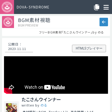
DOVA-SYNDROME
BGM素材視聴
BGM PREVIEW
フリーBGM素材「たこさんウインナー」by のる
公開日
：
2023.11.11
HTML5プレイヤー
たこさんウインナー
written by
のる
素材種別
：
BGM
Tracks
：
1/1
再生時間
：
1:15