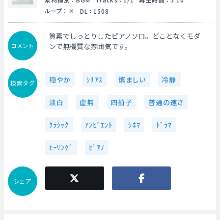
ループ
：
DL
：
1508
質素でしっとりしたピアノソロ。どことなくモダ
コメント
ンで無機質な雰囲気です。
穏やか
ｼﾘｱｽ
慎ましい
冷静
検索タグ
淡白
虚無
四拍子
普通の速さ
ｸﾗｼｯｸ
ｱﾝﾋﾞｴﾝﾄ
ｼﾈﾏ
ﾄﾞﾗﾏ
ﾋｰﾘﾝｸﾞ
ﾋﾟｱﾉ
シェア