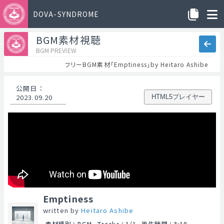
DOVA-SYNDROME
BGM素材視聴
BGM PREVIEW
フリーBGM素材「Emptiness」by Heitaro Ashibe
公開日
：
2023.09.20
HTML5プレイヤー
Emptiness
written by
Heitaro Ashibe
素材種別
：
BGM
Tracks
：
1/1
再生時間
：
3:10