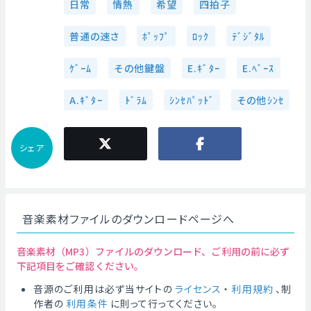
日常
情熱
希望
四拍子
普通の速さ
ﾎﾟｯﾌﾟ
ﾛｯｸ
ﾃﾞｼﾞﾀﾙ
ｹﾞｰﾑ
その他鍵盤
E.ｷﾞﾀｰ
E.ﾍﾞｰｽ
A.ｷﾞﾀｰ
ﾄﾞﾗﾑ
ｼﾝｾﾊﾟｯﾄﾞ
その他ｼﾝｾ
シェア
音楽素材ファイルのダウンロードページへ
音楽素材（MP3）ファイルのダウンロード、ご利用の前に必ず
下記項目をご確認ください。
音源のご利用は必ず当サイトの
ライセンス
・
利用規約
、制
作者の
利用条件
に則って行ってください。