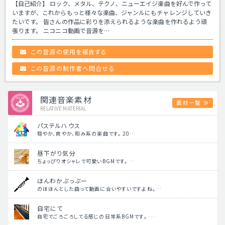
【自己紹介】 ロック、メタル、テクノ、ニューエイジ楽曲を好んで作って
いますが、これからもっと様々な楽曲、ジャンルにもチャレンジしていき
たいです。 皆さんの作品に彩りを添えられるような楽曲を作れるよう頑
張ります。 ニコニコ動画で音源を…
この音源の使用を報告する
この音源の制作者へ問合せる
関連音楽素材
素材一覧
RELATIVE MATERIAL
パステルハウス
穏やか、爽やか、和み系の楽曲です。 20…
昼下がり気分
ちょっぴりオシャレで可愛いBGMです。 …
ほんわかぷっぷー
のほほんとした曲って動画に合いやすいですよね。…
自宅にて
自宅でごろごろしてる感じの日常系BGMです。 …