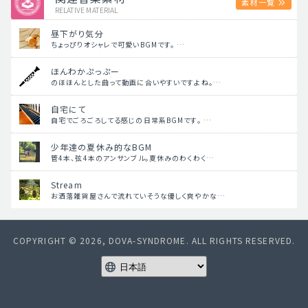
素材一覧
RELATIVE MATERIAL
昼下がり気分
ちょっぴりオシャレで可愛いBGMです。 …
ほんわかぷっぷー
のほほんとした曲って動画に合いやすいですよね。…
自宅にて
自宅でごろごろしてる感じの日常系BGMです。 …
少年達の夏休み的なBGM
管4本、弦4本のアンサンブル。夏休みのわくわく…
Stream
お洒落雑貨屋さんで流れていそうな優しく爽やかな…
COPYRIGHT © 2026, DOVA-SYNDROME. ALL RIGHTS RESERVED.