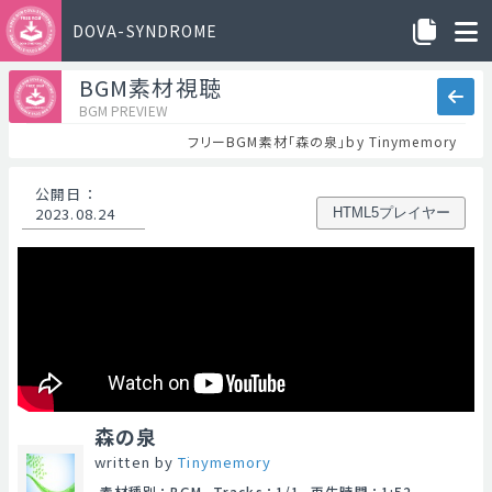
DOVA-SYNDROME
BGM素材視聴
BGM PREVIEW
フリーBGM素材「森の泉」by Tinymemory
公開日
：
2023.08.24
HTML5プレイヤー
森の泉
written by
Tinymemory
素材種別
：
BGM
Tracks
：
1/1
再生時間
：
1:52