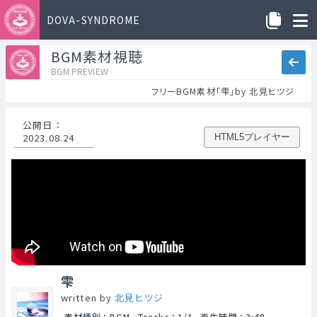
DOVA-SYNDROME
BGM素材視聴
BGM PREVIEW
フリーBGM素材「雫」by 北見ヒツジ
公開日
：
2023.08.24
HTML5プレイヤー
雫
written by
北見ヒツジ
素材種別
：
BGM
Tracks
：
1/1
再生時間
：
2:48