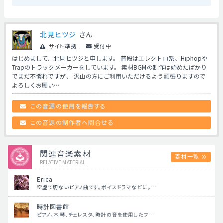
北見ヒツジ
さん
サイト準拠
受付中
はじめまして、北見ヒツジと申します。 普段はエレクトロ系、Hiphopや
Trapのトラックメーカーをしています。 素材BGMの制作は始めたばかり
でまだ不慣れですが、 沢山の方にご利用いただけるよう頑張りますので
よろしくお願い…
この音源の使用を報告する
この音源の制作者へ問合せる
関連音楽素材
素材一覧
RELATIVE MATERIAL
Erica
空虚で切ないピアノ曲です。ボイスドラマなどに。…
時計図書館
ピアノ、木琴、チェレスタ、時計の音を使用したフ…