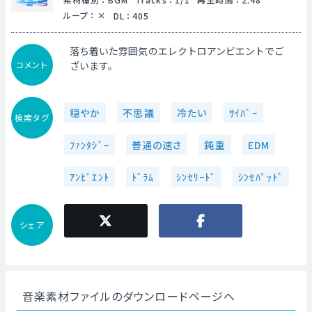
ループ
：
DL
：
405
落ち着いた雰囲気のエレクトロアンビエントでご
コメント
ざいます。
穏やか
不思議
冷たい
ｻｲﾊﾞｰ
検索タグ
ﾌｧﾝﾀｼﾞｰ
普通の速さ
鈍重
EDM
ｱﾝﾋﾞｴﾝﾄ
ﾄﾞﾗﾑ
ｼﾝｾﾘｰﾄﾞ
ｼﾝｾﾊﾟｯﾄﾞ
シェア
音楽素材ファイルのダウンロードページへ