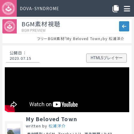
DOVA-SYNDROME
BGM素材視聴
BGM PREVIEW
フリーBGM素材「My Beloved Town」by 松浦洋介
公開日
：
2023.07.15
HTML5プレイヤー
My Beloved Town
written by
松浦洋介
素材種別
：
BGM
Tracks
：
1/1
再生時間
：
3:43