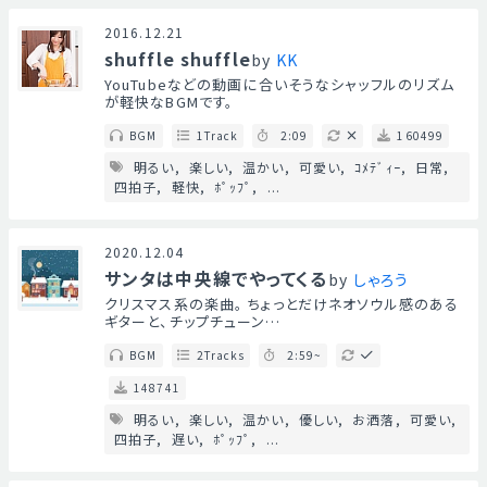
2016.12.21
shuffle shuffle
by
KK
YouTubeなどの動画に合いそうなシャッフルのリズム
が軽快なBGMです。
BGM
1Track
2:09
160499
明るい
楽しい
温かい
可愛い
ｺﾒﾃﾞｨｰ
日常
四拍子
軽快
ﾎﾟｯﾌﾟ
...
2020.12.04
サンタは中央線でやってくる
by
しゃろう
クリスマス系の楽曲。 ちょっとだけネオソウル感のある
ギターと、チップチューン…
BGM
2Tracks
2:59~
148741
明るい
楽しい
温かい
優しい
お洒落
可愛い
四拍子
遅い
ﾎﾟｯﾌﾟ
...