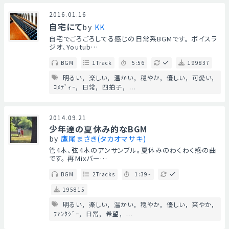
2016.01.16
自宅にて
by
KK
自宅でごろごろしてる感じの日常系BGMです。 ボイスラ
ジオ、Youtub…
BGM
1Track
5:56
199837
明るい
楽しい
温かい
穏やか
優しい
可愛い
ｺﾒﾃﾞｨｰ
日常
四拍子
...
2014.09.21
少年達の夏休み的なBGM
by
鷹尾まさき(タカオマサキ)
管4本、弦4本のアンサンブル。夏休みのわくわく感の曲
です。 再Mixバー…
BGM
2Tracks
1:39~
195815
明るい
楽しい
温かい
穏やか
優しい
爽やか
ﾌｧﾝﾀｼﾞｰ
日常
希望
...