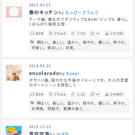
2015.03.15
春のキッチン
by
もっぴーさうんど
テーマ曲：春なのでポジティブなBGM・ジングル 春らし
くほんのり陽気な雰…
BGM
1Track
1:53
147365
明るい
楽しい
温かい
穏やか
優しい
爽やか
可愛い
慎ましい
日常
...
2014.03.22
ensolarado
by
Kyaai
ボサノバ風。穏やかな午後のイメージです。 大人の恋愛
のデートシーンを想定して…
BGM
1Track
1:21
144807
明るい
楽しい
温かい
穏やか
優しい
爽やか
お洒落
四拍子
普通の速さ
...
2015.12.23
青空空港
by
かずち