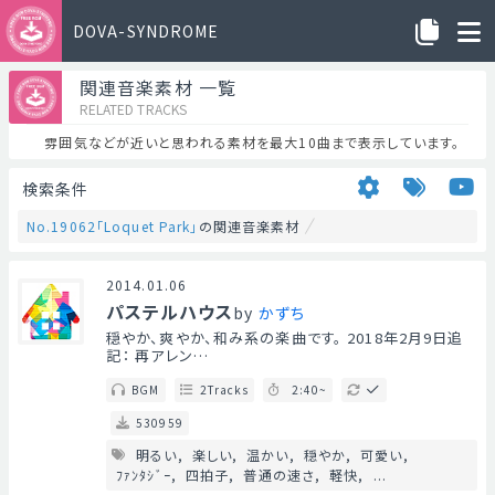
DOVA-SYNDROME
関連音楽素材 一覧
RELATED TRACKS
雰囲気などが近いと思われる素材を最大10曲まで表示しています。
検索条件
No.19062「Loquet Park」
の関連音楽素材
2014.01.06
パステルハウス
by
かずち
穏やか、爽やか、和み系の楽曲です。 2018年2月9日追
記： 再アレン…
BGM
2Tracks
2:40~
530959
明るい
楽しい
温かい
穏やか
可愛い
ﾌｧﾝﾀｼﾞｰ
四拍子
普通の速さ
軽快
...