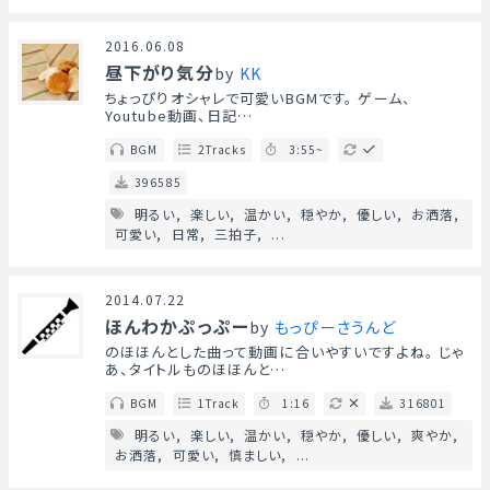
2016.06.08
昼下がり気分
by
KK
ちょっぴりオシャレで可愛いBGMです。 ゲーム、
Youtube動画、日記…
BGM
2Tracks
3:55~
396585
明るい
楽しい
温かい
穏やか
優しい
お洒落
可愛い
日常
三拍子
...
2014.07.22
ほんわかぷっぷー
by
もっぴーさうんど
のほほんとした曲って動画に合いやすいですよね。 じゃ
あ、タイトルものほほんと…
BGM
1Track
1:16
316801
明るい
楽しい
温かい
穏やか
優しい
爽やか
お洒落
可愛い
慎ましい
...