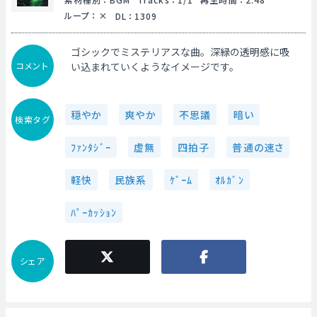
ループ
：
DL
：
1309
ゴシックでミステリアスな曲。深緑の透明感に吸
コメント
い込まれていくようなイメージです。
穏やか
爽やか
不思議
暗い
検索タグ
ﾌｧﾝﾀｼﾞｰ
虚無
四拍子
普通の速さ
軽快
民族系
ｹﾞｰﾑ
ｵﾙｶﾞﾝ
ﾊﾟｰｶｯｼｮﾝ
シェア