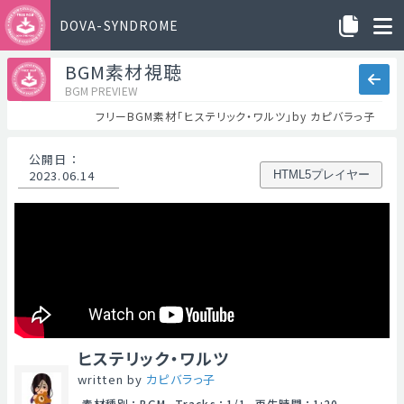
DOVA-SYNDROME
BGM素材視聴
BGM PREVIEW
フリーBGM素材「ヒステリック・ワルツ」by カピバラっ子
公開日
：
2023.06.14
HTML5プレイヤー
ヒステリック・ワルツ
written by
カピバラっ子
素材種別
：
BGM
Tracks
：
1/1
再生時間
：
1:20