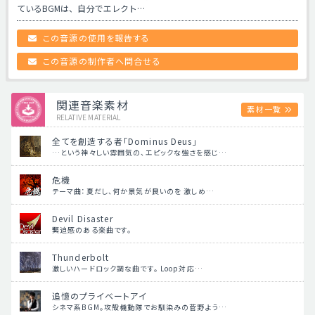
ているBGMは、自分でエレクト…
この音源の使用を報告する
この音源の制作者へ問合せる
関連音楽素材
素材一覧
RELATIVE MATERIAL
全てを創造する者「Dominus Deus」
…という神々しい雰囲気の、エピックな強さを感じ…
危機
テーマ曲：夏だし、何か景気が良いのを 激しめ…
Devil Disaster
緊迫感のある楽曲です。
Thunderbolt
激しいハードロック調な曲です。 Loop対応…
追憶のプライベートアイ
シネマ系BGM。攻殻機動隊でお馴染みの菅野よう…