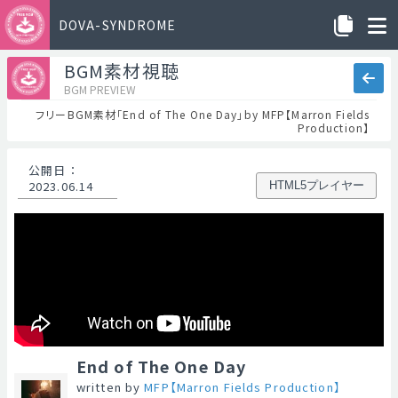
DOVA-SYNDROME
BGM素材視聴
BGM PREVIEW
フリーBGM素材「End of The One Day」by MFP【Marron Fields
Production】
公開日
：
2023.06.14
HTML5プレイヤー
End of The One Day
written by
MFP【Marron Fields Production】