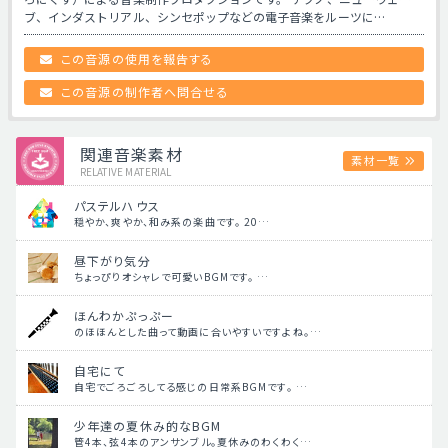
ブ、インダストリアル、シンセポップなどの電子音楽をルーツに…
この音源の使用を報告する
この音源の制作者へ問合せる
関連音楽素材
素材一覧
RELATIVE MATERIAL
パステルハウス
穏やか、爽やか、和み系の楽曲です。 20…
昼下がり気分
ちょっぴりオシャレで可愛いBGMです。 …
ほんわかぷっぷー
のほほんとした曲って動画に合いやすいですよね。…
自宅にて
自宅でごろごろしてる感じの日常系BGMです。 …
少年達の夏休み的なBGM
管4本、弦4本のアンサンブル。夏休みのわくわく…