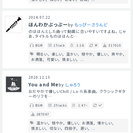
2014.07.22
ほんわかぷっぷー
by
もっぴーさうんど
のほほんとした曲って動画に合いやすいですよね。 じゃ
あ、タイトルものほほんと…
BGM
1Track
1:16
317010
明るい
楽しい
温かい
穏やか
優しい
爽やか
お洒落
可愛い
慎ましい
...
2020.12.15
You and Me
by
しゃろう
おだやかで優しいChill / Lo-fi系楽曲。 クラシックギタ
ーのリフを…
BGM
2Tracks
1:47~
287067
温かい
穏やか
優しい
お洒落
懐かしい
慎ましい
切ない
四拍子
遅い
...