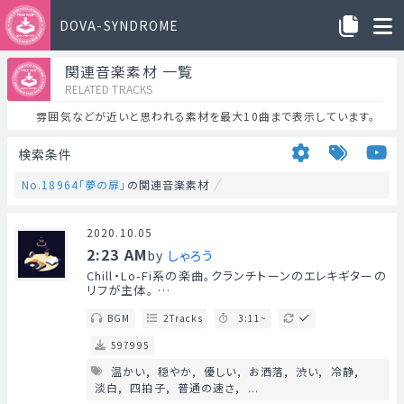
DOVA-SYNDROME
関連音楽素材 一覧
RELATED TRACKS
雰囲気などが近いと思われる素材を最大10曲まで表示しています。
検索条件
No.18964「夢の扉」
の関連音楽素材
2020.10.05
2:23 AM
by
しゃろう
Chill・Lo-Fi系の楽曲。クランチトーンのエレキギターの
リフが主体。 …
BGM
2Tracks
3:11~
597995
温かい
穏やか
優しい
お洒落
渋い
冷静
淡白
四拍子
普通の速さ
...