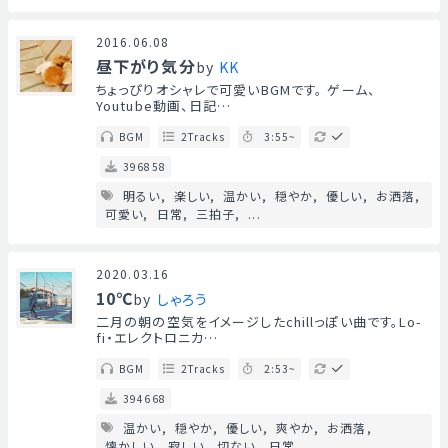
2016.06.08
昼下がり気分
by
KK
ちょっぴりオシャレで可愛いBGMです。 ゲーム、
Youtube動画、日記…
BGM
2Tracks
3:55~
396858
明るい
楽しい
温かい
穏やか
優しい
お洒落
可愛い
日常
三拍子
...
2020.03.16
10℃
by
しゃろう
二月の朝の空気をイメージしたchillっぽい曲です。Lo-
fi・エレクトロニカ…
BGM
2Tracks
2:53~
394668
温かい
穏やか
優しい
爽やか
お洒落
懐かしい
寂しい
切ない
日常
...