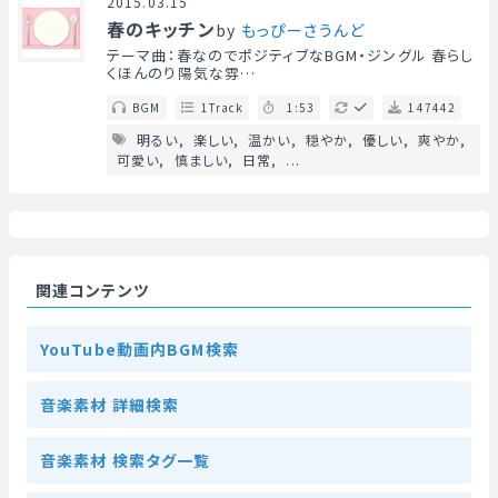
2015.03.15
春のキッチン
by
もっぴーさうんど
テーマ曲：春なのでポジティブなBGM・ジングル 春らし
くほんのり陽気な雰…
BGM
1Track
1:53
147442
明るい
楽しい
温かい
穏やか
優しい
爽やか
可愛い
慎ましい
日常
...
関連コンテンツ
YouTube動画内BGM検索
音楽素材 詳細検索
音楽素材 検索タグ一覧