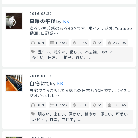
2016.05.30
日曜の午後
by
KK
ゆるい生活感のあるBGMです。 ボイスラジオ、Youtube
動画、日記系…
BGM
1Track
1:45
202095
温かい
穏やか
優しい
不思議
ｺﾒﾃﾞｨｰ
怪しい
日常
四拍子
遅い
...
2016.01.16
自宅にて
by
KK
自宅でごろごろしてる感じの日常系BGMです。 ボイスラ
ジオ、Youtub…
BGM
1Track
5:56
199945
明るい
楽しい
温かい
穏やか
優しい
可愛い
ｺﾒﾃﾞｨｰ
日常
四拍子
...
2014.09.21