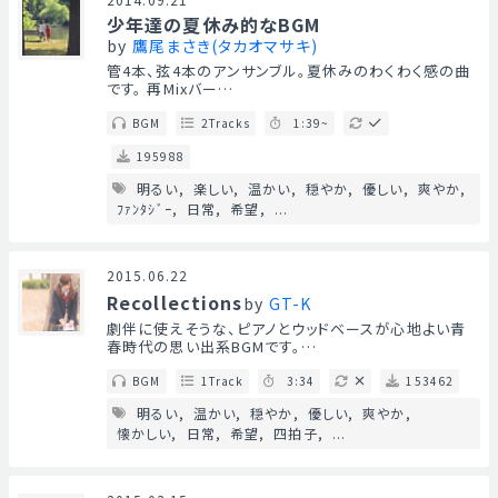
少年達の夏休み的なBGM
by
鷹尾まさき(タカオマサキ)
管4本、弦4本のアンサンブル。夏休みのわくわく感の曲
です。 再Mixバー…
BGM
2Tracks
1:39~
195988
明るい
楽しい
温かい
穏やか
優しい
爽やか
ﾌｧﾝﾀｼﾞｰ
日常
希望
...
2015.06.22
Recollections
by
GT-K
劇伴に使えそうな、ピアノとウッドベースが心地よい青
春時代の思い出系BGMです。…
BGM
1Track
3:34
153462
明るい
温かい
穏やか
優しい
爽やか
懐かしい
日常
希望
四拍子
...