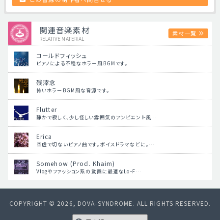
関連音楽素材
素材一覧
RELATIVE MATERIAL
コールドフィッシュ
ピアノによる不穏なホラー風BGMです。
残滓念
怖いホラーBGM風な音源です。
Flutter
静かで寂しく、少し怪しい雰囲気のアンビエント風…
Erica
空虚で切ないピアノ曲です。ボイスドラマなどに。…
Somehow (Prod. Khaim)
Vlogやファッション系の動画に最適なLo-F…
COPYRIGHT © 2026, DOVA-SYNDROME. ALL RIGHTS RESERVED.