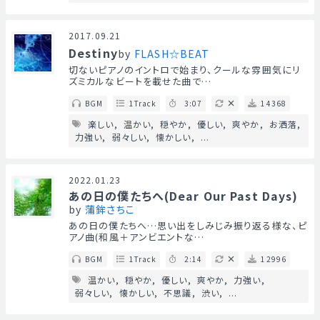
2017.09.21
Destiny
by
FLASH☆BEAT
切ないピアノのイントロで始まり、クールな雰囲気にリ
ズミカルなビートを載せた曲で…
BGM
1Track
3:07
14368
楽しい
温かい
穏やか
優しい
爽やか
お洒落
力強い
弱々しい
懐かしい
...
2022.01.23
あの日の僕たちへ(Dear Our Past Days)
by
蒲鉾さちこ
あの日の僕たちへ…思い出をしみじみ振り返る様な、ピ
アノ曲(和風＋アンビエントな…
BGM
1Track
2:14
12996
温かい
穏やか
優しい
爽やか
力強い
弱々しい
懐かしい
不思議
渋い
...