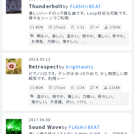
Thunderbolt
by
FLASH☆BEAT
激しいハードロック調な曲です。 Loop対応も可能です。
様々なシーンでご利用…
BGM
1Track
1:11
27030
明るい
楽しい
温かい
穏やか
優しい
爽やか
お洒落
力強い
懐かしい
...
2014.09.12
Retrospect
by
brightwaltz
ピアノソロです。 テンポはゆったりめで、少し物悲しい雰
囲気です。 利用シー…
BGM
1Track
2:34
22348
温かい
穏やか
優しい
力強い
弱々しい
懐かしい
不思議
渋い
ｼﾘｱｽ
...
2017.06.08
Sound Wave
by
FLASH☆BEAT
激しく魂を揺さぶるトランスサウンドです。 ループ対応も