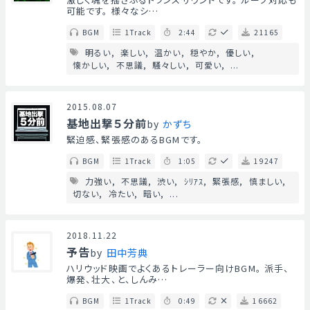
可能です。 様々なシ…
BGM
1Track
2:44
21165
明るい
楽しい
温かい
穏やか
優しい
懐かしい
不思議
騒々しい
可愛い
...
2015.08.07
基地出撃５分前
by
かずち
緊迫感、緊張感のあるBGMです。
BGM
1Track
1:05
19247
力強い
不思議
渋い
ｼﾘｱｽ
緊張感
慎ましい
切ない
冷たい
暗い
...
2018.11.22
予告
by
田中芳典
ハリウッド映画でよくあるトレーラー向けBGM。 派手、
爆発、壮大、と、しんみ…
BGM
1Track
0:49
16662