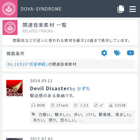
DOVA-SYNDROME
関連音楽素材 一覧
RELATED TRACKS
雰囲気などが近いと思われる素材を最大10曲まで表示しています。
検索条件
No.18910「恒星神殿」
の関連音楽素材
2014.09.11
Devil Disaster
by
かずち
緊迫感のある楽曲です。
BGM
1Track
1:13
32538
力強い
騒々しい
渋い
ｼﾘｱｽ
緊張感
慎ましい
冷たい
怒り
恐ろしい
...
2017.07.03