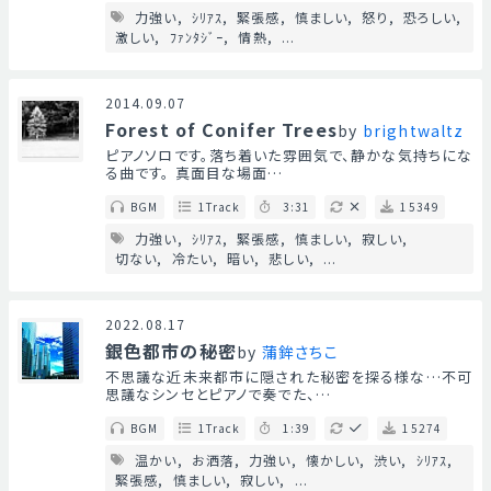
力強い
ｼﾘｱｽ
緊張感
慎ましい
怒り
恐ろしい
激しい
ﾌｧﾝﾀｼﾞｰ
情熱
...
2014.09.07
Forest of Conifer Trees
by
brightwaltz
ピアノソロです。落ち着いた雰囲気で、静かな気持ちにな
る曲です。 真面目な場面…
BGM
1Track
3:31
15349
力強い
ｼﾘｱｽ
緊張感
慎ましい
寂しい
切ない
冷たい
暗い
悲しい
...
2022.08.17
銀色都市の秘密
by
蒲鉾さちこ
不思議な近未来都市に隠された秘密を探る様な…不可
思議なシンセとピアノで奏でた、…
BGM
1Track
1:39
15274
温かい
お洒落
力強い
懐かしい
渋い
ｼﾘｱｽ
緊張感
慎ましい
寂しい
...