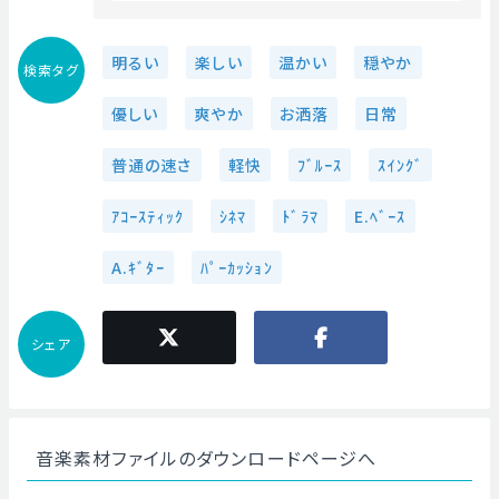
明るい
楽しい
温かい
穏やか
検索タグ
優しい
爽やか
お洒落
日常
普通の速さ
軽快
ﾌﾞﾙｰｽ
ｽｲﾝｸﾞ
ｱｺｰｽﾃｨｯｸ
ｼﾈﾏ
ﾄﾞﾗﾏ
E.ﾍﾞｰｽ
A.ｷﾞﾀｰ
ﾊﾟｰｶｯｼｮﾝ
シェア
音楽素材ファイルのダウンロードページへ