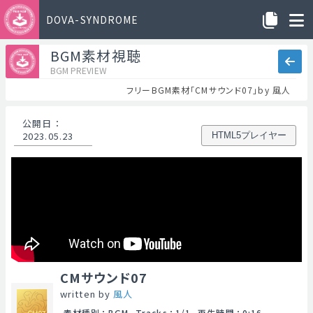
DOVA-SYNDROME
BGM素材視聴
BGM PREVIEW
フリーBGM素材「CMサウンド07」by 風人
公開日
：
2023.05.23
HTML5プレイヤー
CMサウンド07
written by
風人
素材種別
：
BGM
Tracks
：
1/1
再生時間
：
0:16