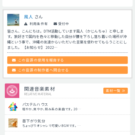
風人
さん
利用条件有
受付中
皆さん、こんにちは。DTM活動しています風人（かじんちゅ）と申しま
す。旅好きで国内を色々と移動した自分が腰を下ろし落ち着いた場所が沖
縄という事で、沖縄の友達からいただいた言葉を使わせてもらうことにし
ました。 【お知らせ】 2022…
この音源の使用を報告する
この音源の制作者へ問合せる
関連音楽素材
素材一覧
RELATIVE MATERIAL
パステルハウス
穏やか、爽やか、和み系の楽曲です。 20…
昼下がり気分
ちょっぴりオシャレで可愛いBGMです。 …