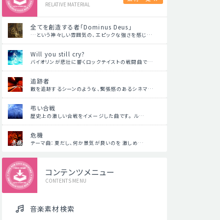
RELATIVE MATERIAL
全てを創造する者「Dominus Deus」
…という神々しい雰囲気の、エピックな強さを感じ…
Will you still cry?
バイオリンが悲壮に響くロックテイストの戦闘曲で…
追跡者
敵を追跡するシーンのような、緊張感のあるシネマ…
弔い合戦
歴史上の激しい合戦をイメージした曲です。 ル…
危機
テーマ曲：夏だし、何か景気が良いのを 激しめ…
コンテンツメニュー
CONTENTS MENU
音楽素材検索