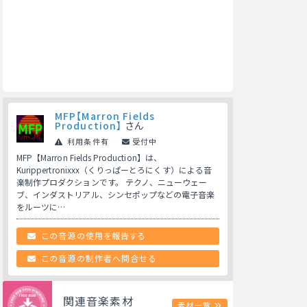
MFP【Marron Fields
Production】
さん
利用条件有
受付中
MFP【Marron Fields Production】は、
Kurippertronixxx（くりっぱーとろにくす）による音
楽制作プロダクションです。 テクノ、ニューウェー
ブ、インダストリアル、シンセポップなどの電子音楽
をルーツに…
この音源の使用を報告する
この音源の制作者へ問合せる
関連音楽素材
素材一覧