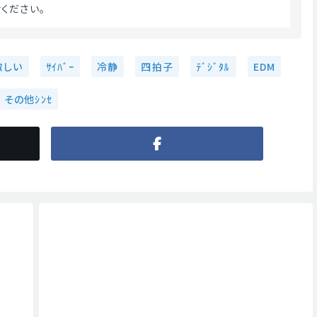
ください。 
激しい
ｻｲﾊﾞｰ
冷静
四拍子
ﾃﾞｼﾞﾀﾙ
EDM
その他ｼﾝｾ