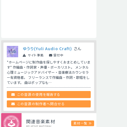
ゆうり(Yuli Audio Craft)
さん
サイト準拠
受付中
*ホームページに制作曲を探しやすくおまとめしていま
す* 作編曲・作詞家・声優・ボーカリスト。 メンタル
心理ミュージックアドバイザー・音楽療法カウンセラ
ー有資格者。 フリーランスで作編曲・作詞・歌唱をし
ています。 曲はポップなも…
この音源の使用を報告する
この音源の制作者へ問合せる
関連音楽素材
素材一覧
RELATIVE MATERIAL