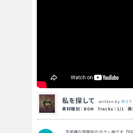
私を探して
written by
ゆうり(Y
素材種別
：
BGM
Tracks
：
1/1
再
不思議な雰囲気のホラー曲です【BPM