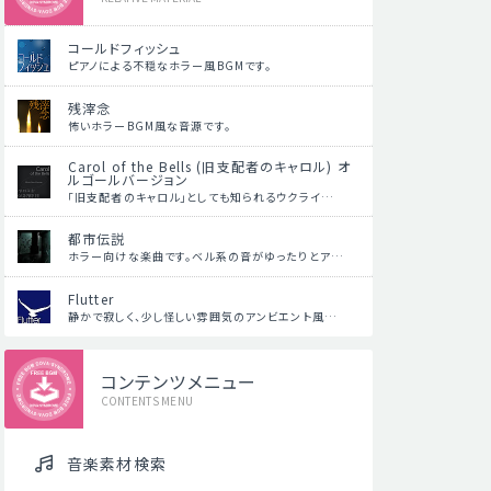
コールドフィッシュ
ピアノによる不穏なホラー風BGMです。
残滓念
怖いホラーBGM風な音源です。
Carol of the Bells (旧支配者のキャロル) オ
ルゴールバージョン
「旧支配者のキャロル」としても知られるウクライ…
都市伝説
ホラー向けな楽曲です。ベル系の音がゆったりとア…
Flutter
静かで寂しく、少し怪しい雰囲気のアンビエント風…
コンテンツメニュー
CONTENTS MENU
音楽素材検索