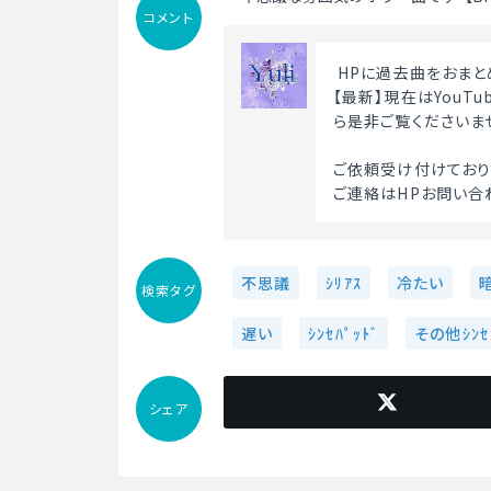
コメント
 HPに過去曲をおまと
【最新】現在はYouT
ら是非ご覧くださいま
ご依頼受け付けており
ご連絡はHPお問い合
不思議
ｼﾘｱｽ
冷たい
検索タグ
遅い
ｼﾝｾﾊﾟｯﾄﾞ
その他ｼﾝｾ
シェア