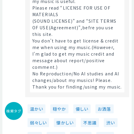
my music is useful.
Please read “LICENSE FOR USE OF 
MATERIALS
(SOUND LICENSE)” and “SITE TERMS 
OF USE(Agreement)”,befre you use 
this site.
You don't have to get license & credit 
me when using my music.(However, 
I'm glad to get my music credit and 
message about report/positive 
comment.)
No Reproduction/No AI studies and AI 
changes/about my musics! Please.
Thank you for finding/using my music. 
温かい
穏やか
優しい
お洒落
検索タグ
弱々しい
懐かしい
不思議
渋い