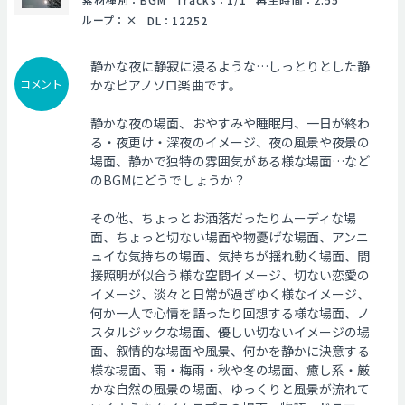
ループ
：
DL
：
12252
静かな夜に静寂に浸るような…しっとりとした静
コメント
かなピアノソロ楽曲です。
静かな夜の場面、おやすみや睡眠用、一日が終わ
る・夜更け・深夜のイメージ、夜の風景や夜景の
場面、静かで独特の雰囲気がある様な場面…など
のBGMにどうでしょうか？
その他、ちょっとお洒落だったりムーディな場
面、ちょっと切ない場面や物憂げな場面、アンニ
ュイな気持ちの場面、気持ちが揺れ動く場面、間
接照明が似合う様な空間イメージ、切ない恋愛の
イメージ、淡々と日常が過ぎゆく様なイメージ、
何か一人で心情を語ったり回想する様な場面、ノ
スタルジックな場面、優しい切ないイメージの場
面、叙情的な場面や風景、何かを静かに決意する
様な場面、雨・梅雨・秋や冬の場面、癒し系・厳
かな自然の風景の場面、ゆっくりと風景が流れて