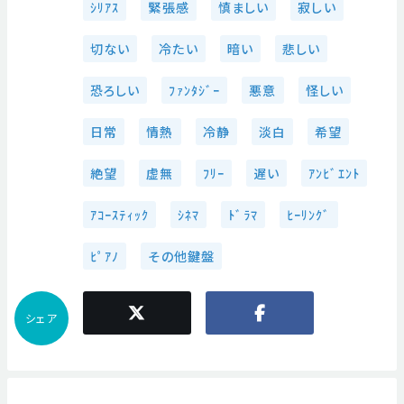
ｼﾘｱｽ
緊張感
慎ましい
寂しい
切ない
冷たい
暗い
悲しい
恐ろしい
ﾌｧﾝﾀｼﾞｰ
悪意
怪しい
日常
情熱
冷静
淡白
希望
絶望
虚無
ﾌﾘｰ
遅い
ｱﾝﾋﾞｴﾝﾄ
ｱｺｰｽﾃｨｯｸ
ｼﾈﾏ
ﾄﾞﾗﾏ
ﾋｰﾘﾝｸﾞ
ﾋﾟｱﾉ
その他鍵盤
シェア