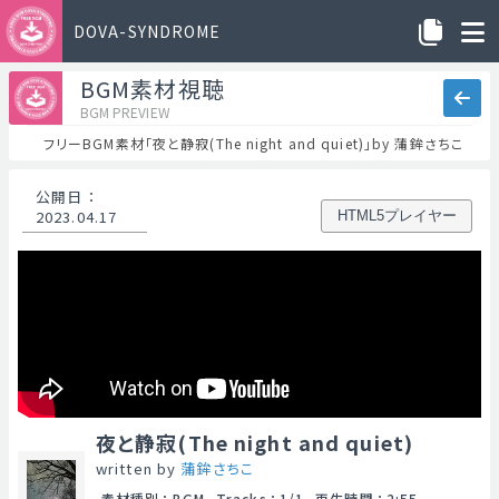
DOVA-SYNDROME
BGM素材視聴
BGM PREVIEW
フリーBGM素材「夜と静寂(The night and quiet)」by 蒲鉾さちこ
公開日
：
2023.04.17
HTML5プレイヤー
夜と静寂(The night and quiet)
written by
蒲鉾さちこ
素材種別
：
BGM
Tracks
：
1/1
再生時間
：
2:55