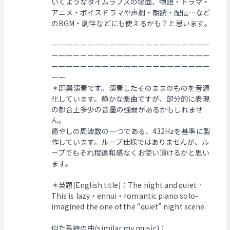
いくようなタイムラプスの場面、物語・ドラマ・
アニメ・ボイスドラマや声劇・朗読・配信…など
のBGM・劇伴などにも使えるかも？と思います。
ーーーーーーーーーーーーーーーーーーーーーー
ーーーーーーーーーーーーーーーーーーーーーー
ーーーーーーーーーーーーーーーーーーーーーー
ーー
＊即興演奏です。演奏したそのままのものを音源
化しています。静かな楽曲ですが、部分的に表現
の都合上多少の音量の強弱があるかもしれませ
ん。
癒やしの周波数の一つである、432Hzを基準に製
作しています。ループ仕様ではありませんが、ル
ープでもそれ程違和感なくお使い頂けるかと思い
ます。
＊英題(English title)：The night and quiet…
This is lazy・ennui・romantic piano solo-
imagined the one of the “quiet” night scene.
似た系統の曲(similar my music)：