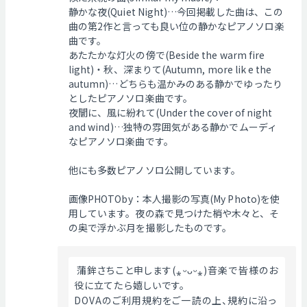
静かな夜(Quiet Night)…今回掲載した曲は、この
曲の第2作と言っても良い位の静かなピアノソロ楽
曲です。
あたたかな灯火の傍で(Beside the warm fire
light)・秋、深まりて(Autumn, more lik e the
autumn)…どちらも温かみのある静かでゆったり
としたピアノソロ楽曲です。
夜闇に、風に紛れて(Under the cover of night
and wind)…独特の雰囲気がある静かでムーディ
なピアノソロ楽曲です。
他にも多数ピアノソロ公開しています。
画像PHOTOby：本人撮影の写真(My Photo)を使
用しています。夜の森で見つけた梢や木々と、そ
の奥で浮かぶ月を撮影したものです。
 蒲鉾さちこと申します(⁎ᵕᴗᵕ⁎)音楽で皆様のお
役に立てたら嬉しいです。
DOVAのご利用規約をご一読の上、規約に沿っ