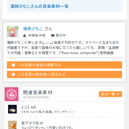
蒲鉾さちこさんの音楽素材一覧
蒲鉾さちこ
さん
利用条件有
受付中
蒲鉾さちこと申します(⁎ᵕᴗᵕ⁎) 音楽が大好きです。マイペースなぼちぼち
作曲者ですが、音楽で皆様のお役に立てたら嬉しいです。 即興・生演奏
での作曲・演奏などが得意です。(*Raw music somposer*) 使用楽器…
この音源の使用を報告する
この音源の制作者へ問合せる
関連音楽素材
素材一覧
RELATIVE MATERIAL
2:23 AM
Chill・Lo-Fi系の楽曲。クランチトーン…
昼下がり気分
ちょっぴりオシャレで可愛いBGMです。 …