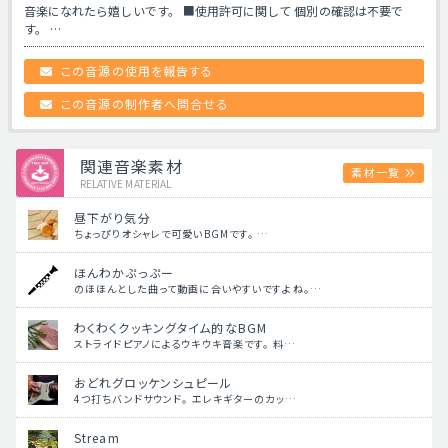
音楽になれたら嬉しいです。 ■使用許可に関して 個別の確認は不要で
す。 …
この音源の使用を報告する
この音源の制作者へ問合せる
関連音楽素材
素材一覧
RELATIVE MATERIAL
昼下がり気分
ちょっぴりオシャレで可愛いBGMです。 …
ほんわかぷっぷー
のほほんとした曲って動画に合いやすいですよね。…
わくわくクッキングタイム的なBGM
ストライドピアノによるウキウキ音楽です。 料…
おどれグロッケンシュピール
4つ打ちバンドサウンド。 エレキギターのカッ…
Stream