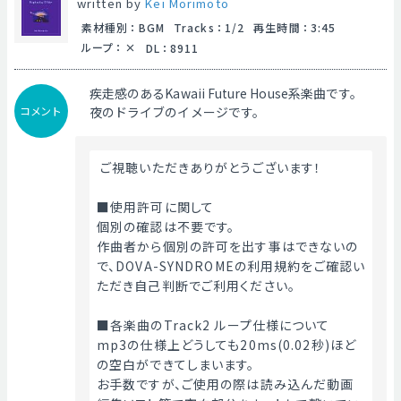
written by
Kei Morimoto
素材種別
：
BGM
Tracks
：
1/2
再生時間
：
3:45
ループ
：
DL
：
8911
疾走感のあるKawaii Future House系楽曲です。
コメント
夜のドライブのイメージです。
 ご視聴いただきありがとうございます！
■使用許可に関して
個別の確認は不要です。
作曲者から個別の許可を出す事はできないの
で、DOVA-SYNDROMEの利用規約をご確認い
ただき自己判断でご利用ください。
■各楽曲のTrack2 ループ仕様について
mp3の仕様上どうしても20ms(0.02秒)ほど
の空白ができてしまいます。
お手数ですが、ご使用の際は読み込んだ動画