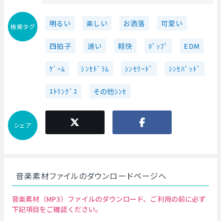
明るい
楽しい
お洒落
可愛い
検索タグ
四拍子
速い
軽快
ﾎﾟｯﾌﾟ
EDM
ｹﾞｰﾑ
ｼﾝｾﾄﾞﾗﾑ
ｼﾝｾﾘｰﾄﾞ
ｼﾝｾﾊﾟｯﾄﾞ
ｽﾄﾘﾝｸﾞｽ
その他ｼﾝｾ
シェア
音楽素材ファイルのダウンロードページへ
音楽素材（MP3）ファイルのダウンロード、ご利用の前に必ず
下記項目をご確認ください。