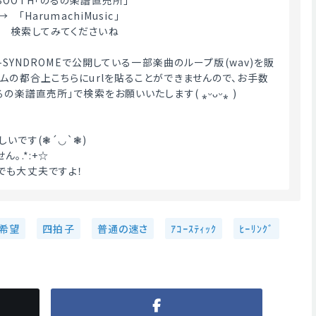
OOTH「のるの楽譜直売所」
　「HarumachiMusic」
　検索してみてくださいね
A-SYNDROMEで公開している一部楽曲のループ版(wav)を販
テムの都合上こちらにurlを貼ることができませんので、お手数
の楽譜直売所」で検索をお願いいたします( ⁎ᵕᴗᵕ⁎ )
いです(❃´◡`❃)
｡.*:+☆
でも大丈夫ですよ！ 
希望
四拍子
普通の速さ
ｱｺｰｽﾃｨｯｸ
ﾋｰﾘﾝｸﾞ