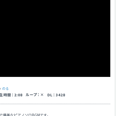
by
のる
ループ
：
生時間
：
2:08
DL
：
3428
で優美なピアノソロBGMです。