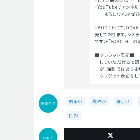
・ピアノ曲の楽譜→　B
・YouTubeチャンネル→
　　よろしければぜひ
・BOOTHにて、DOV
売しております。シス
ですが「BOOTH　のる
■クレジット表記■
　していただけると嬉し
　が、強制ではありません
　クレジット表記なし
明るい
穏やか
優しい
検索タグ
ﾋﾟｱﾉ
シェア