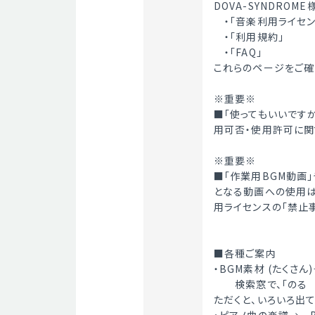
DOVA-SYNDROM
　・「音楽利用ライセン
　・「利用規約」
　・「FAQ」
これらのページをご確
※重要※
■「使ってもいいです
用可否・使用許可に関
※重要※
■「作業用BGM動画」
となる動画への使用は禁
用ライセンスの「禁止
■各種ご案内
・BGM素材 (たくさん)
　　検索窓で、「のる
ただくと、いろいろ出