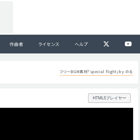
作曲者
ライセンス
ヘルプ
フリーBGM素材「special flight」by のる
HTML5プレイヤー