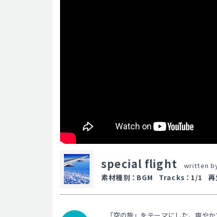
special flight
written 
素材種別
：
BGM
Tracks
：
1/1
再
「空の旅」をテーマにした、爽やか