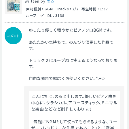
written by
のる
素材種別
：
BGM
Tracks
：
2/2
再生時間
：
1:37
ループ
：
DL
：
3138
ゆったり優しく穏やかなピアノソロBGMです。
コメント
あたたかい気持ちで、のんびり演奏した作品で
す。
トラック２はループ風に使えるようなっておりま
す。
自由な発想で幅広くお使いください｡.*:+☆
 こんにちは、のると申します。優しいピアノ曲を
中心に、クラシカル、アコースティック、ミニマル
な楽曲などなど制作しております
「気軽にBGMとして使ってもらえるような、ユー
ザーフレンドリーな作品であること」と、「音楽