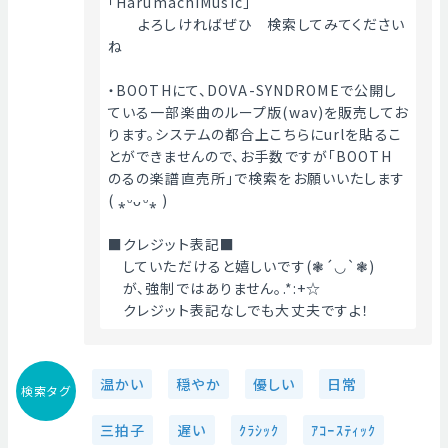
「HarumachiMusic」
　　よろしければぜひ　検索してみてください
ね
・BOOTHにて、DOVA-SYNDROMEで公開し
ている一部楽曲のループ版(wav)を販売してお
ります。システムの都合上こちらにurlを貼るこ
とができませんので、お手数ですが「BOOTH　
のるの楽譜直売所」で検索をお願いいたします
( ⁎ᵕᴗᵕ⁎ )
■クレジット表記■
　していただけると嬉しいです(❃´◡`❃)
　が、強制ではありません｡.*:+☆
　クレジット表記なしでも大丈夫ですよ！ 
温かい
穏やか
優しい
日常
検索タグ
三拍子
遅い
ｸﾗｼｯｸ
ｱｺｰｽﾃｨｯｸ