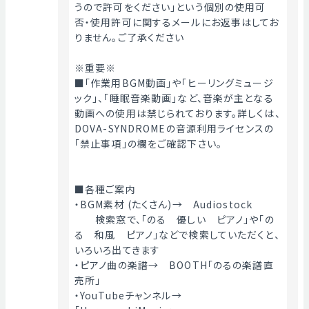
うので許可をください」という個別の使用可
否・使用許可に関するメールにお返事はしてお
りません。ご了承ください
※重要※
■「作業用BGM動画」や「ヒーリングミュージ
ック」、「睡眠音楽動画」など、音楽が主となる
動画への使用は禁じられております。詳しくは、
DOVA-SYNDROMEの音源利用ライセンスの
「禁止事項」の欄をご確認下さい。
■各種ご案内
・BGM素材 (たくさん)→　Audiostock
　　検索窓で、「のる　優しい　ピアノ」や「の
る　和風　ピアノ」などで検索していただくと、
いろいろ出てきます
・ピアノ曲の楽譜→　BOOTH「のるの楽譜直
売所」
・YouTubeチャンネル→　