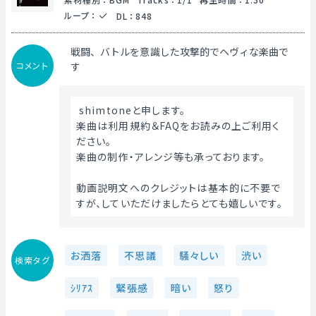
ループ
：
DL
：
848
戦闘、バトルを意識した攻撃的でヘヴィな楽曲で
コメント
す
 shimtoneと申します。
楽曲は利用規約＆FAQをお読みの上ご利用く
ださい。
楽曲の制作・アレンジ等も承っております。
動画説明文へのクレジットは基本的に不要で
すが、していただけましたらとても嬉しいです。 
お洒落
不思議
騒々しい
渋い
検索タグ
ｼﾘｱｽ
緊張感
暗い
怒り