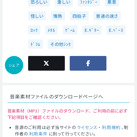
恐ろしい
激しい
ﾌｧﾝﾀｼﾞｰ
悪意
怪しい
情熱
四拍子
普通の速さ
ﾛｯｸ
ﾒﾀﾙ
ｹﾞｰﾑ
E.ｷﾞﾀｰ
E.ﾍﾞｰｽ
ﾄﾞﾗﾑ
その他ｼﾝｾ
シェア
音楽素材ファイルのダウンロードページへ
音楽素材（MP3）ファイルのダウンロード、ご利用の前に必ず
下記項目をご確認ください。
音源のご利用は必ず当サイトの
ライセンス
・
利用規約
、制
作者の
利用条件
に則って行ってください。