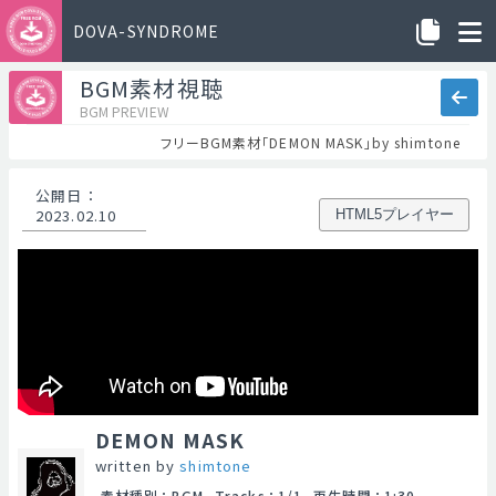
DOVA-SYNDROME
BGM素材視聴
BGM PREVIEW
フリーBGM素材「DEMON MASK」by shimtone
公開日
：
2023.02.10
HTML5プレイヤー
DEMON MASK
written by
shimtone
素材種別
：
BGM
Tracks
：
1/1
再生時間
：
1:30