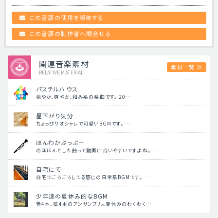
この音源の使用を報告する
この音源の制作者へ問合せる
関連音楽素材
素材一覧
RELATIVE MATERIAL
パステルハウス
穏やか、爽やか、和み系の楽曲です。 20…
昼下がり気分
ちょっぴりオシャレで可愛いBGMです。 …
ほんわかぷっぷー
のほほんとした曲って動画に合いやすいですよね。…
自宅にて
自宅でごろごろしてる感じの日常系BGMです。 …
少年達の夏休み的なBGM
管4本、弦4本のアンサンブル。夏休みのわくわく…