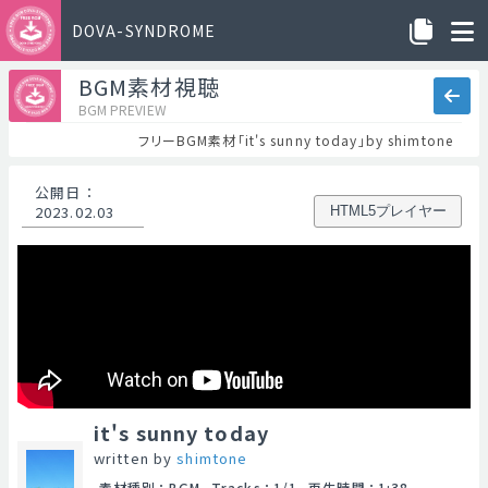
DOVA-SYNDROME
BGM素材視聴
BGM PREVIEW
フリーBGM素材「it's sunny today」by shimtone
公開日
：
2023.02.03
HTML5プレイヤー
it's sunny today
written by
shimtone
素材種別
：
BGM
Tracks
：
1/1
再生時間
：
1:38