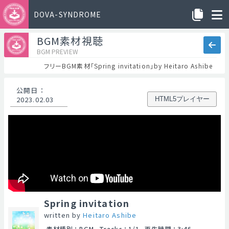
DOVA-SYNDROME
BGM素材視聴
BGM PREVIEW
フリーBGM素材「Spring invitation」by Heitaro Ashibe
公開日
：
2023.02.03
HTML5プレイヤー
Spring invitation
written by
Heitaro Ashibe
素材種別
：
BGM
Tracks
：
1/1
再生時間
：
3:46