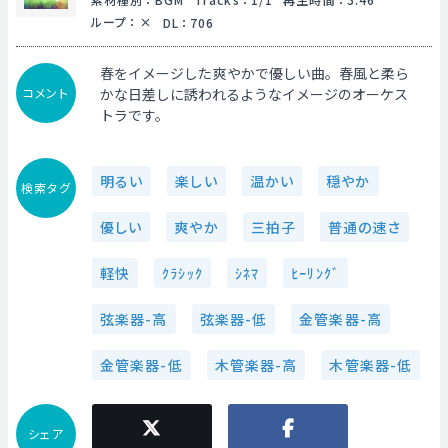
ループ
：
DL
：
706
春をイメージした爽やかで優しい曲。春風と柔ら
コメント
かな日差しに誘われるようなイメージのオーケス
トラです。
明るい
楽しい
温かい
穏やか
検索タグ
優しい
爽やか
三拍子
普通の速さ
軽快
ｸﾗｼｯｸ
ｼﾈﾏ
ﾋｰﾘﾝｸﾞ
弦楽器-高
弦楽器-低
金管楽器-高
金管楽器-低
木管楽器-高
木管楽器-低
シェア