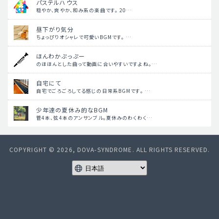
パステルハウス
穏やか、爽やか、和み系の楽曲です。 20…
昼下がり気分
ちょっぴりオシャレで可愛いBGMです。 …
ほんわかぷっぷー
のほほんとした曲って動画に合いやすいですよね。…
自宅にて
自宅でごろごろしてる感じの日常系BGMです。 …
少年達の夏休み的なBGM
管4本、弦4本のアンサンブル。夏休みのわくわく…
COPYRIGHT © 2026, DOVA-SYNDROME. ALL RIGHTS RESERVED.