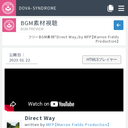
DOVA-SYNDROME
BGM素材視聴
BGM PREVIEW
フリーBGM素材「Direct Way」by MFP【Marron Fields
Production】
公開日
：
2023.01.22
HTML5プレイヤー
Direct Way
written by
MFP【Marron Fields Production】