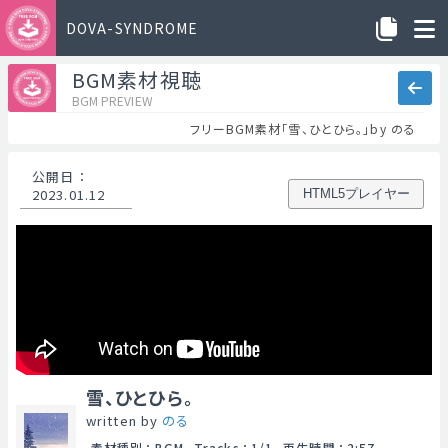
DOVA-SYNDROME
BGM素材視聴
BGM PREVIEW
フリーBGM素材「雪、ひとひら。」by のる
公開日
：
2023.01.12
HTML5プレイヤー
雪、ひとひら。
written by
のる
素材種別
：
BGM
Tracks
：
1/1
再生時間
：
2:57