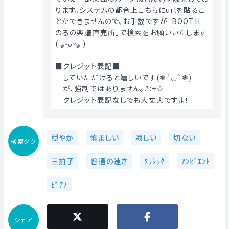
ります。システムの都合上こちらにurlを貼るこ
とができませんので、お手数ですが「BOOTH　
のるの楽譜直売所」で検索をお願いいたします
( ⁎ᵕᴗᵕ⁎ )
■クレジット表記■
　していただけると嬉しいです(❃´◡`❃)
　が、強制ではありません｡.*:+☆
　クレジット表記なしでも大丈夫ですよ！ 
穏やか
慎ましい
寂しい
切ない
検索タグ
三拍子
普通の速さ
ｸﾗｼｯｸ
ｱﾝﾋﾞｴﾝﾄ
ﾋﾟｱﾉ
シェア