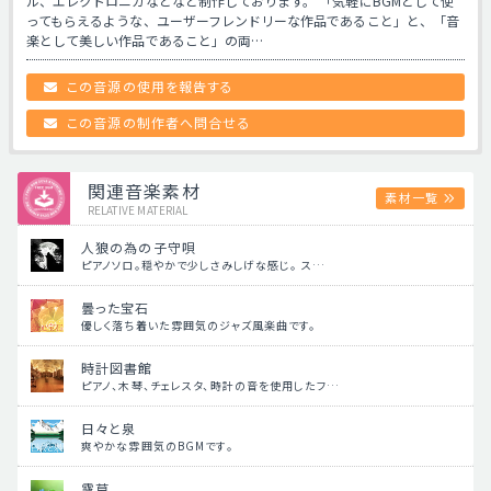
ル、エレクトロニカなどなど制作しております。 「気軽にBGMとして使
ってもらえるような、ユーザーフレンドリーな作品であること」と、「音
楽として美しい作品であること」の両…
この音源の使用を報告する
この音源の制作者へ問合せる
関連音楽素材
素材一覧
RELATIVE MATERIAL
人狼の為の子守唄
ピアノソロ。穏やかで少しさみしげな感じ。 ス…
曇った宝石
優しく落ち着いた雰囲気のジャズ風楽曲です。
時計図書館
ピアノ、木琴、チェレスタ、時計の音を使用したフ…
日々と泉
爽やかな雰囲気のBGMです。
露草