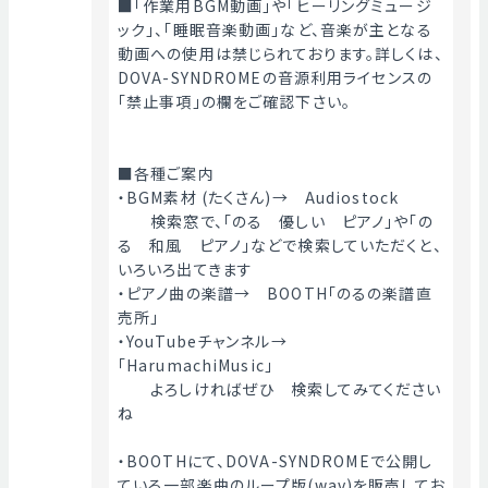
■「作業用BGM動画」や「ヒーリングミュージ
ック」、「睡眠音楽動画」など、音楽が主となる
動画への使用は禁じられております。詳しくは、
DOVA-SYNDROMEの音源利用ライセンスの
「禁止事項」の欄をご確認下さい。
■各種ご案内
・BGM素材 (たくさん)→　Audiostock
　　検索窓で、「のる　優しい　ピアノ」や「の
る　和風　ピアノ」などで検索していただくと、
いろいろ出てきます
・ピアノ曲の楽譜→　BOOTH「のるの楽譜直
売所」
・YouTubeチャンネル→　
「HarumachiMusic」
　　よろしければぜひ　検索してみてください
ね
・BOOTHにて、DOVA-SYNDROMEで公開し
ている一部楽曲のループ版(wav)を販売してお